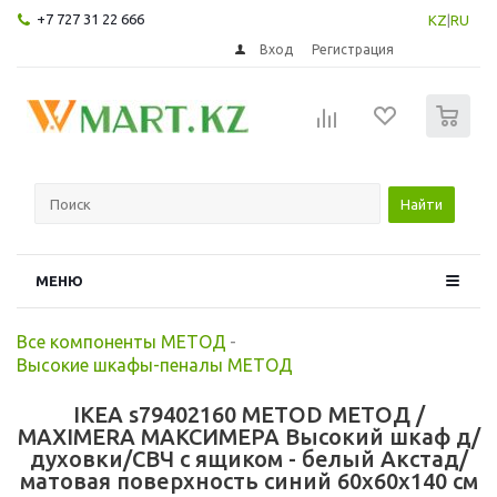
+7 727 31 22 666
KZ
|
RU
Вход
Регистрация
0
Найти
МЕНЮ
Все компоненты МЕТОД
-
Высокие шкафы-пеналы МЕТОД
IKEA s79402160 METOD МЕТОД /
MAXIMERA МАКСИМЕРА Высокий шкаф д/
духовки/СВЧ с ящиком - белый Акстад/
матовая поверхность синий 60x60x140 см