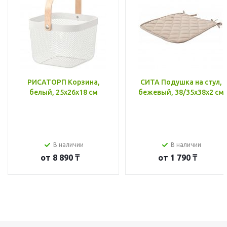
РИСАТОРП Корзина,
СИТА Подушка на стул,
белый, 25x26x18 см
бежевый, 38/35x38x2 см
В наличии
В наличии
от
8 890 ₸
от
1 790 ₸