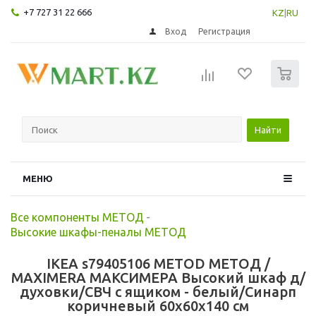
+7 727 31 22 666
KZ
|
RU
Вход
Регистрация
0
Найти
МЕНЮ
Все компоненты МЕТОД
-
Высокие шкафы-пеналы МЕТОД
IKEA s79405106 METOD МЕТОД /
MAXIMERA МАКСИМЕРА Высокий шкаф д/
духовки/СВЧ с ящиком - белый/Синарп
коричневый 60x60x140 см