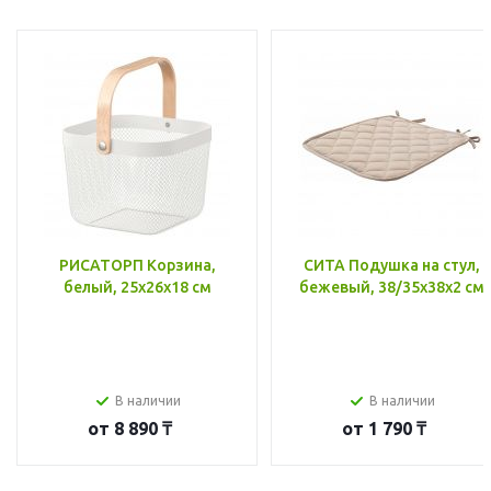
РИСАТОРП Корзина,
СИТА Подушка на стул,
белый, 25x26x18 см
бежевый, 38/35x38x2 см
В наличии
В наличии
от
8 890 ₸
от
1 790 ₸