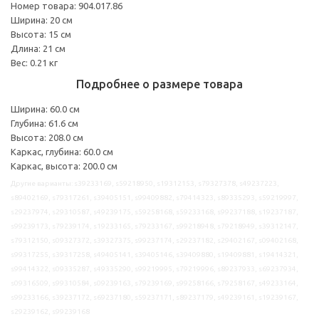
Номер товара: 904.017.86
Ширина: 20 см
Высота: 15 см
Длина: 21 см
Вес: 0.21 кг
Подробнее о размере товара
Ширина: 60.0 см
Глубина: 61.6 см
Высота: 208.0 см
Каркас, глубина: 60.0 см
Каркас, высота: 200.0 см
Другие варианты: s39233169, s59218950, s19312153, s79327378, s49237223,
s89402169, s79317261, s39405151, s99409882, s79414323, s89335293, s59219997,
s29237974, s29310587, s49239175, s59258168, s59233168, s99237188, s19237187,
s99239173, s79239174, s19233165, s79233167, s99218948, s79218949, s39312147,
s79312150, s09327372, s39327375, s99237174, s29237182, s29402167, s09402168,
s99317255, s39317258, s49405141, s39405146, s39409880, s19409881, s19414321,
s99414322, s09335287, s49335290, s99219995, s79219996, s89237933, s69237934,
s09316509, s99310584, s09239163, s79239169, s99258166, s79258167, s49233164,
s99233166, s39237172, s69237180, s59237171, s89237179, s49239161, s19239167,
s29239162, s99239168