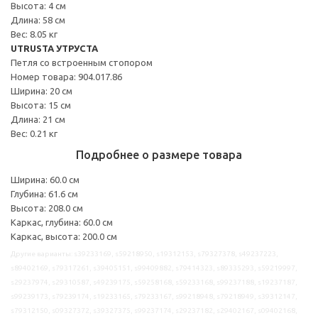
Высота: 4 см
Длина: 58 см
Вес: 8.05 кг
UTRUSTA УТРУСТА
Петля со встроенным стопором
Номер товара: 904.017.86
Ширина: 20 см
Высота: 15 см
Длина: 21 см
Вес: 0.21 кг
Подробнее о размере товара
Ширина: 60.0 см
Глубина: 61.6 см
Высота: 208.0 см
Каркас, глубина: 60.0 см
Каркас, высота: 200.0 см
Другие варианты: s39233169, s59218950, s19312153, s79327378, s49237223,
s89402169, s79317261, s39405151, s99409882, s79414323, s89335293, s59219997,
s29237974, s29310587, s49239175, s59258168, s59233168, s99237188, s19237187,
s99239173, s79239174, s19233165, s79233167, s99218948, s79218949, s39312147,
s79312150, s09327372, s39327375, s99237174, s29237182, s29402167, s09402168,