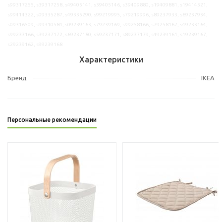
s99317255, s39317258, s49405141, s39405146, s39409880, s19409881, s19414321,
s99414322, s09335287, s49335290, s99219995, s79219996, s89237933, s69237934,
s09316509, s99310584, s09239163, s79239169, s99258166, s79258167, s49233164,
s99233166, s39237172, s69237180, s59237171, s89237179, s49239161, s19239167,
s29239162, s99239168
Характеристики
Бренд
IKEA
Персональные рекомендации