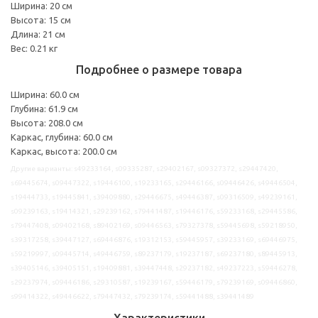
Ширина: 20 см
Высота: 15 см
Длина: 21 см
Вес: 0.21 кг
Подробнее о размере товара
Ширина: 60.0 см
Глубина: 61.9 см
Высота: 208.0 см
Каркас, глубина: 60.0 см
Каркас, высота: 200.0 см
Другие варианты: s49233164, s09335287, s29402167, s09327372, s29447420,
s69445674, s09447322, s19446100, s19233165, s29446166, s09446426, s49446504,
s19444733, s19445841, s39409880, s29446675, s49446387, s09316509, s49239161,
s09239163, s19414321, s29239162, s79441487, s19446176, s59233168, s29445586,
s79447408, s09402168, s89402169, s09446563, s79327378, s59445698, s59218950,
s39317258, s39447127, s69446876, s19312153, s59445957, s39233169, s69446975,
s59219997, s09445714, s49446759, s89237179, s19237187, s69237180, s89445913,
s39405146, s39405151, s19409881, s39447448, s29237182, s49237223, s59446278,
s29237974, s09446186, s29310587, s19239167, s59446179, s79239169, s09446860,
s99414322, s49446622, s79447432, s79239174, s59441488, s39441489
Характеристики