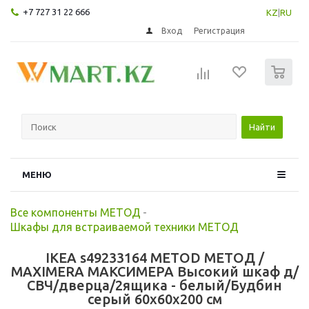
+7 727 31 22 666
KZ
|
RU
Вход
Регистрация
0
Найти
МЕНЮ
Все компоненты МЕТОД
-
Шкафы для встраиваемой техники МЕТОД
IKEA s49233164 METOD МЕТОД /
MAXIMERA МАКСИМЕРА Высокий шкаф д/
СВЧ/дверца/2ящика - белый/Будбин
серый 60x60x200 см