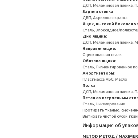
ДСП, Меламиновая пленка, П
Задняя стенка:
ДВП, Акриловая краска
Ящик, высокий
Боковая ча
Сталь, Эпоксидное/полиэст
Дно ящика:
ДСП, Меламиновая пленка, 
Направляющие:
Оцинкованная сталь
Обвязка ящика:
Сталь, Пигментированное п
Амортизаторы:
Пластмасса АБС, Масло
Полка
ДСП, Меламиновая пленка, П
Петля со встроенным сто
Сталь, Никелирование
Протирать тканью, смоченн
Вытирать чистой сухой ткан
Информация об упако
METOD МЕТОД / MAXIME