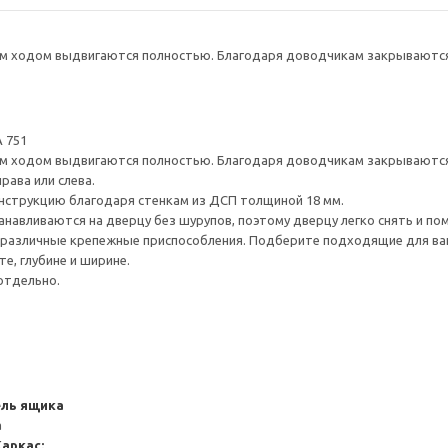
 ходом выдвигаются полностью. Благодаря доводчикам закрываются 
 751
 ходом выдвигаются полностью. Благодаря доводчикам закрываются 
рава или слева.
нструкцию благодаря стенкам из ДСП толщиной 18 мм.
навливаются на дверцу без шурупов, поэтому дверцу легко снять и по
различные крепежные приспособления. Подберите подходящие для ваших
е, глубине и ширине.
отдельно.
ель ящика
а
Каркас: