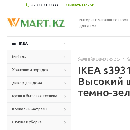
+7 727 31 22 666
Заказать звонок
Интернет магазин товаров
для дома
IKEA
Мебель
Кухни и бытовая техника
-
К
IKEA s39
Хранение и порядок
Высокий 
Декор для дома
темно-зел
Кухни и бытовая техника
Кровати и матрасы
Стирка и уборка