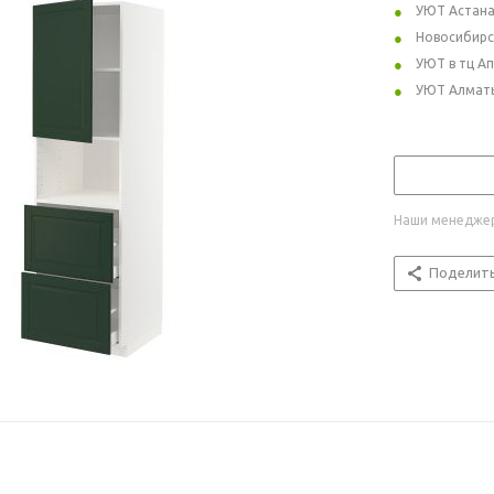
УЮТ Астан
Новосибирс
УЮТ в тц А
УЮТ Алмат
Наши менеджер
Поделит