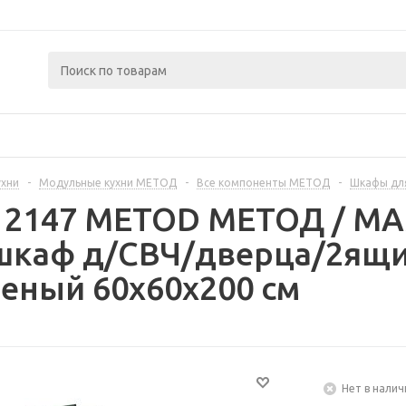
ухни
-
Модульные кухни МЕТОД
-
Все компоненты МЕТОД
-
Шкафы дл
312147 METOD МЕТОД / 
шкаф д/СВЧ/дверца/2ящи
еный 60x60x200 см
Нет в налич