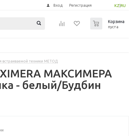
Вход
Регистрация
KZ
|
RU
0
Корзина
пуста
я встраиваемой техники МЕТОД
MAXIMERA МАКСИМЕРА
ка - белый/Будбин
ии