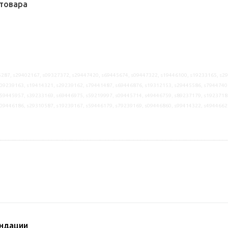
товара
287, s29402167, s09327372, s29447420, s69445674, s09447322, s19446100, s19233165, s2
09239163, s19414321, s29239162, s79441487, s69446876, s19312153, s29445586, s7944740
59445957, s39233169, s69446975, s59219997, s09445714, s49446759, s89237179, s1923718
s09446186, s29310587, s19239167, s59446179, s79239169, s09446860, s99414322, s4944662
ндации