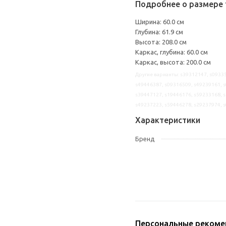
Подробнее о размере 
Ширина: 60.0 см
Глубина: 61.9 см
Высота: 208.0 см
Каркас, глубина: 60.0 см
Каркас, высота: 200.0 см
Другие варианты: s39312147, s09335
s49446387, s09316509, s49239161, s
s39447127, s19446176, s59233168, s
s49237223, s59446278, s29237974, 
Характеристики
Бренд
Персональные рекоме