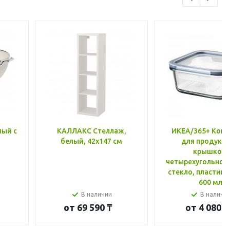
лый с
КАЛЛАКС Стеллаж,
ИКЕА/365+ Конт
белый, 42x147 см
для продукто
крышкой,
четырехугольной
стекло, пластик 
600 мл
В наличии
В наличи
от
69 590 ₸
от
4 080 ₸