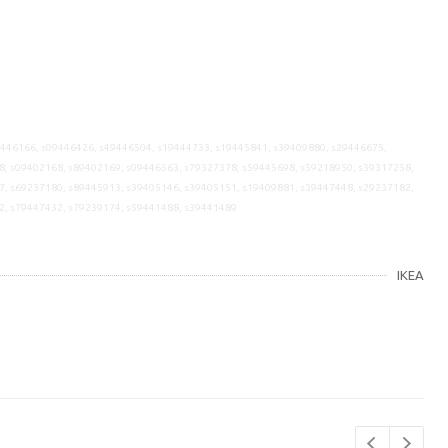
9446166, s09446426, s49446504, s19444733, s19445841, s39409880, s29446675,
8, s09402168, s89402169, s09446563, s79327378, s59445698, s59218950, s39317258,
7, s69237180, s89445913, s39405146, s39405151, s19409881, s39447448, s29237182,
2, s79447432, s79239174, s59441488, s39441489
IKEA