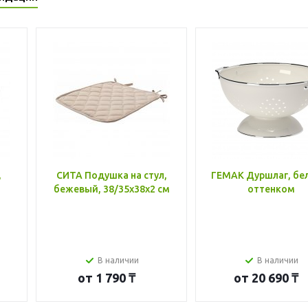
,
СИТА Подушка на стул,
ГЕМАК Дуршлаг, бе
бежевый, 38/35x38x2 см
оттенком
В наличии
В наличии
от
1 790 ₸
от
20 690 ₸