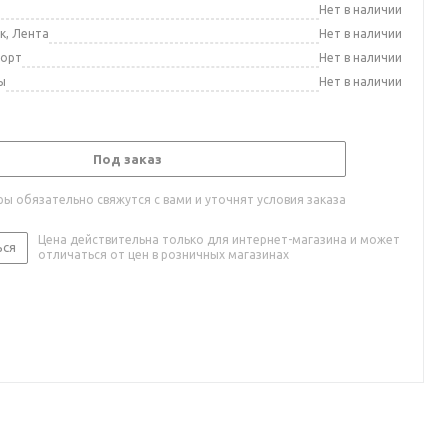
а
Нет в наличии
к, Лента
Нет в наличии
порт
Нет в наличии
ы
Нет в наличии
Под заказ
ы обязательно свяжутся с вами и уточнят условия заказа
Цена действительна только для интернет-магазина и может
ься
отличаться от цен в розничных магазинах