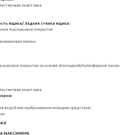
ластиковая окантовка
сть ящика/ Задняя стенка ящика:
ерное порошковое покрытие
Меламиновая пленка
орошковое покрытие на основе эпоксидной/полиэфирной смолы
ластиковая окантовка
пором
ой водой или неабразивным моющим средством.
ью.
вке
RA МАКСИМЕРА