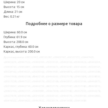
Ширина: 20 см
Высота: 15 см
Длина: 21 см
Вес: 0.21 кг
Подробнее о размере товара
Ширина: 60.0 см
Глубина: 61.9 см
Высота: 208.0 см
Каркас, глубина: 60.0 см
Каркас, высота: 200.0 см
Другие варианты: s39312147, s09335287, s29402167, s09327372, s29447420,
s69445674, s09447322, s19446100, s19233165, s29446166, s09446426, s49446504,
s19444733, s19445841, s39409880, s29446675, s49446387, s09316509, s49239161,
s09239163, s19414321, s29239162, s79441487, s69446876, s19312153, s29445586,
s79447408, s09402168, s89402169, s09446563, s79327378, s59445698, s59218950,
s39317258, s39447127, s19446176, s59233168, s59445957, s39233169, s69446975,
s59219997, s09445714, s49446759, s89237179, s19237187, s69237180, s89445913,
s39405146, s39405151, s19409881, s39447448, s29237182, s49237223, s59446278,
s29237974, s09446186, s29310587, s19239167, s59446179, s79239169, s09446860,
s99414322, s49446622, s79447432, s79239174, s59441488, s39441489
Характеристики