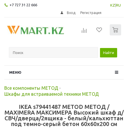
+7 727 31 22 666
KZ
|
RU
Вход
Регистрация
0
Найти
МЕНЮ
Все компоненты МЕТОД
-
Шкафы для встраиваемой техники МЕТОД
IKEA s79441487 METOD МЕТОД /
MAXIMERA МАКСИМЕРА Высокий шкаф д/
СВЧ/дверца/2ящика - белый/кальхюттан
под темно-серый бетон 60x60x200 см