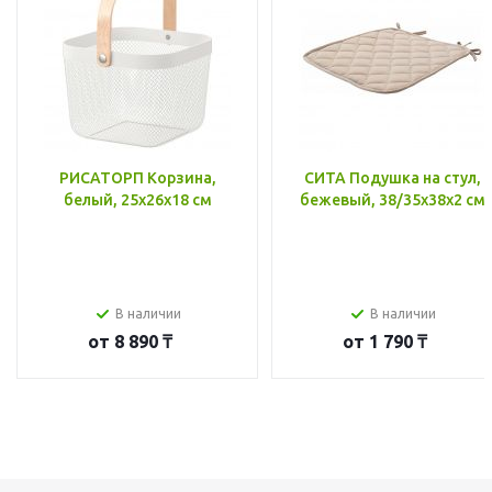
РИСАТОРП Корзина,
СИТА Подушка на стул,
белый, 25x26x18 см
бежевый, 38/35x38x2 см
В наличии
В наличии
от
8 890 ₸
от
1 790 ₸