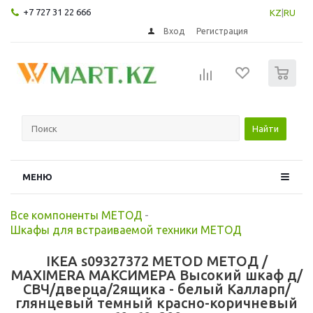
+7 727 31 22 666
KZ
|
RU
Вход
Регистрация
0
Найти
МЕНЮ
Все компоненты МЕТОД
-
Шкафы для встраиваемой техники МЕТОД
IKEA s09327372 METOD МЕТОД /
MAXIMERA МАКСИМЕРА Высокий шкаф д/
СВЧ/дверца/2ящика - белый Калларп/
глянцевый темный красно-коричневый