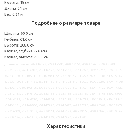
Высота: 15 см
Длина: 21 см
Вес: 0.21 кг
Подробнее о размере товара
Ширина: 60.0 см
Глубина: 61.6 см
Высота: 208.0 см
Каркас, глубина: 60.0 см
Каркас, высота: 200.0 см
Другие варианты: s99414322, s29445586, s09402168, s09446563, s59445698,
s39317258, s69446876, s19446176, s59445957, s69446975, s09445714, s89237179,
s69237180, s39405146, s19409881, s29237182, s59446278, s09446186, s19239167,
s79239169, s79447432, s59441488, s19414321, s49446622, s09335287, s79447408,
s29402167, s89402169, s09327372, s79327378, s69445674, s39447127, s09447322,
s19312153, s19446100, s59233168, s19233165, s39233169, s29446166, s59219997,
s09446426, s49446759, s49446504, s19237187, s19444733, s89445913, s19445841,
s39405151, s39409880, s39447448, s29446675, s49237223, s49446387, s29237974,
s09316509, s29310587, s49239161, s59446179, s09239163, s09446860, s29239162,
s79239174, s79441487, s39441489, s29447420, s59218950
Характеристики