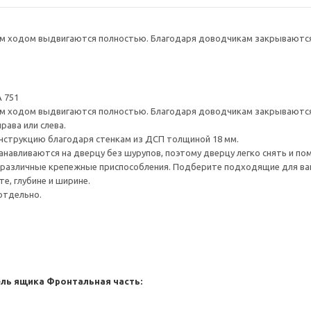
 ходом выдвигаются полностью. Благодаря доводчикам закрываются 
 751
 ходом выдвигаются полностью. Благодаря доводчикам закрываются 
рава или слева.
нструкцию благодаря стенкам из ДСП толщиной 18 мм.
навливаются на дверцу без шурупов, поэтому дверцу легко снять и по
различные крепежные приспособления. Подберите подходящие для ваших
е, глубине и ширине.
отдельно.
ель ящика
Фронтальная часть: