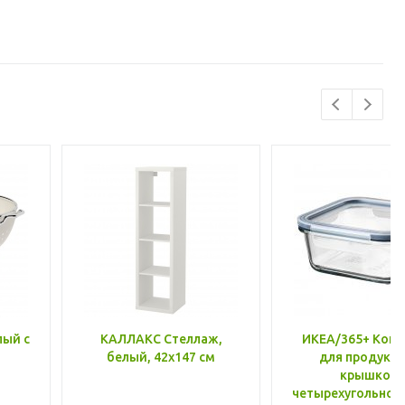
лый с
КАЛЛАКС Стеллаж,
ИКЕА/365+ Конт
белый, 42x147 см
для продукто
крышкой,
четырехугольной