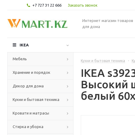
+7 727 31 22 666
Заказать звонок
Интернет магазин товаров
для дома
IKEA
Мебель
Кухни и бытовая техника
-
К
IKEA s39
Хранение и порядок
Высокий 
Декор для дома
белый 60x
Кухни и бытовая техника
Кровати и матрасы
Стирка и уборка