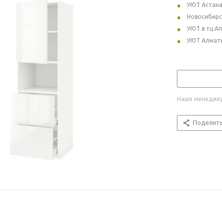
УЮТ Астан
Новосибирс
УЮТ в тц А
УЮТ Алмат
Наши менеджер
Поделит