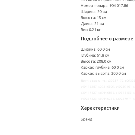
Номер товара: 904.017.86
Ширина: 20 см
Высота: 15 см
Длина: 21 см
Вес: 0.21 кг
Подробнее о размере 
Ширина: 60.0 см
Глубина: 61.8 см
Высота: 208.0 см
Каркас, глубина: 60.0 см
Каркас, высота: 200.0 см
Другие варианты: s39237172, s09335
s49446387, s09316509, s49239161, s
s39447127, s69446876, s19312153, s
s49237223, s59446278, s29237974, 
Характеристики
Бренд