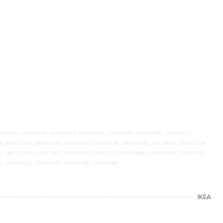
9446166, s09446426, s49446504, s19444733, s19445841, s39409880, s29446675,
8, s09402168, s89402169, s09446563, s79327378, s59445698, s59218950, s39317258,
9, s89237179, s19237187, s39405146, s39405151, s19409881, s39447448, s29237182,
2, s79447432, s79239174, s59441488, s39441489
IKEA