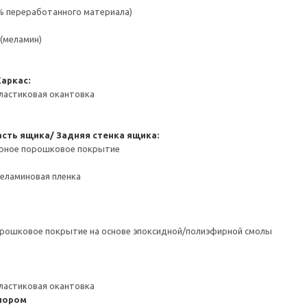
 % переработанного материала)
(меламин)
Каркас:
ластиковая окантовка
сть ящика/ Задняя стенка ящика:
ерное порошковое покрытие
Меламиновая пленка
орошковое покрытие на основе эпоксидной/полиэфирной смолы
ластиковая окантовка
пором