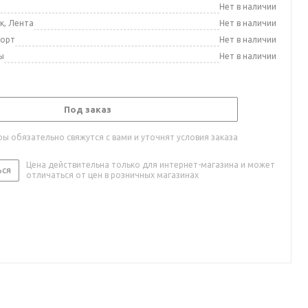
а
Нет в наличии
к, Лента
Нет в наличии
порт
Нет в наличии
ы
Нет в наличии
Под заказ
ы обязательно свяжутся с вами и уточнят условия заказа
Цена действительна только для интернет-магазина и может
ься
отличаться от цен в розничных магазинах