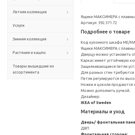
Летняя коллекция
Ящики МАКСИМЕРА с плавным
Артикул: 392.371.72
Услуги
Подробнее о товаре
Зимняя коллекция
Код кухонного шкафа ME/MA
Ящики МАКСИМЕРА с плавным
Растения и кашпо
Дверцу можно установить сп
Каркас имеет устойчивую ко
Товары вышедшие из
Защелкивающиеся петли уста
ассортимента
Для разных стен требуются 
Петли регулируются по высот
Ножки и цоколи продаются 
Можно дополнить ручкой.
Дизайнер:
IKEA of Sweden
Материалы и уход
Дверь/ фронтальная пан
ДВП
Фронтальная сторона: