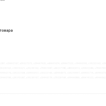
товара
287, s29402167, s09327372, s29447420, s69445674, s09447322, s19446100, s19233165, s2
09239163, s19414321, s29239162, s79441487, s69237180, s89445913, s29445586, s7944740
19446176, s59233168, s59445957, s39233169, s69446975, s59219997, s09445714, s4944675
s09446186, s29310587, s19239167, s59446179, s79239169, s09446860, s99414322, s4944662