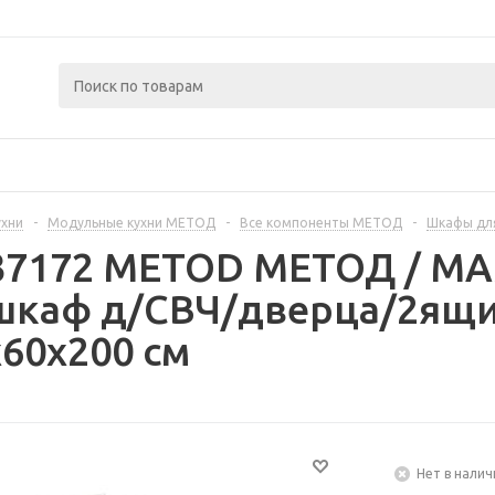
ухни
-
Модульные кухни МЕТОД
-
Все компоненты МЕТОД
-
Шкафы дл
237172 METOD МЕТОД / 
шкаф д/СВЧ/дверца/2ящик
60x200 см
Нет в налич