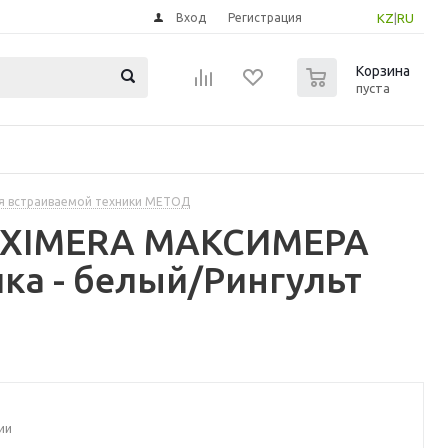
Вход
Регистрация
KZ
|
RU
0
Корзина
пуста
я встраиваемой техники МЕТОД
MAXIMERA МАКСИМЕРА
а - белый/Рингульт
ии