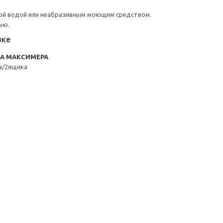
ой водой или неабразивным моющим средством.
ью.
вке
RA МАКСИМЕРА
а/2ящика