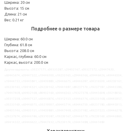
Ширина: 20 см
Высота: 15 см
Длина: 21 см
Вес: 0.21 кг
Подробнее о размере товара
Ширина: 60.0 см
Глубина: 61.8 см
Высота: 208.0 см
Каркас, глубина: 60.0 см
Каркас, высота: 200.0 см
Другие варианты: s59237171, s09335287, s29402167, s09327372, s29447420,
s69445674, s09447322, s19446100, s19233165, s29446166, s09446426, s49446504,
s19444733, s19445841, s39409880, s29446675, s49446387, s09316509, s49239161,
s09239163, s19414321, s29239162, s79441487, s89237179, s19237187, s29445586,
s79447408, s09402168, s89402169, s09446563, s79327378, s59445698, s59218950,
s39317258, s39447127, s69446876, s19312153, s19446176, s59233168, s59445957,
s39233169, s69446975, s59219997, s09445714, s49446759, s69237180, s89445913,
s39405146, s39405151, s19409881, s39447448, s29237182, s49237223, s59446278,
s29237974, s09446186, s29310587, s19239167, s59446179, s79239169, s09446860,
s99414322, s49446622, s79447432, s79239174, s59441488, s39441489
Характеристики