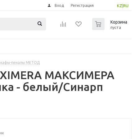
Вход
Регистрация
KZ
|
RU
0
Корзина
пуста
шкафы-пеналы МЕТОД
MAXIMERA МАКСИМЕРА
ка - белый/Синарп
ии