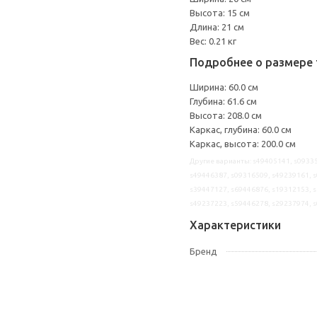
Высота: 15 см
Длина: 21 см
Вес: 0.21 кг
Подробнее о размере 
Ширина: 60.0 см
Глубина: 61.6 см
Высота: 208.0 см
Каркас, глубина: 60.0 см
Каркас, высота: 200.0 см
Другие варианты: s49405141, s09335
s49446387, s09316509, s49239161, s
s39447127, s69446876, s19312153, s
s49237223, s59446278, s29237974, 
Характеристики
Бренд