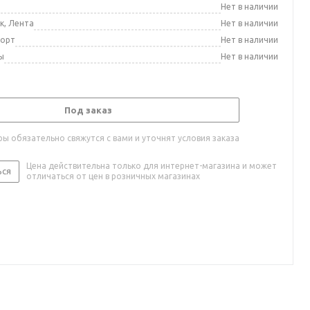
а
Нет в наличии
к, Лента
Нет в наличии
порт
Нет в наличии
ы
Нет в наличии
Под заказ
ы обязательно свяжутся с вами и уточнят условия заказа
Цена действительна только для интернет-магазина и может
ься
отличаться от цен в розничных магазинах