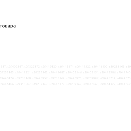
товара
287, s29402167, s09327372, s29447420, s69445674, s09447322, s19446100, s19233165, s2
09239163, s19414321, s29239162, s79441487, s39405146, s39405151, s29445586, s7944740
19446176, s59233168, s59445957, s39233169, s69446975, s59219997, s09445714, s4944675
s09446186, s29310587, s19239167, s59446179, s79239169, s09446860, s99414322, s4944662