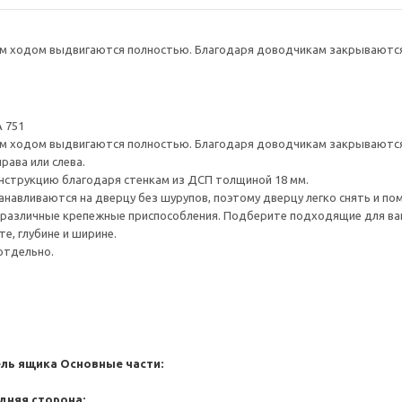
 ходом выдвигаются полностью. Благодаря доводчикам закрываются 
 751
 ходом выдвигаются полностью. Благодаря доводчикам закрываются 
рава или слева.
нструкцию благодаря стенкам из ДСП толщиной 18 мм.
навливаются на дверцу без шурупов, поэтому дверцу легко снять и по
различные крепежные приспособления. Подберите подходящие для ваших
е, глубине и ширине.
отдельно.
ель ящика
Основные части:
дняя сторона: