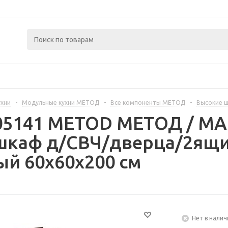
ухни
-
Модульные кухни МЕТОД
-
Все компоненты МЕТОД
-
Высокие 
405141 METOD МЕТОД / 
шкаф д/СВЧ/дверца/2ящи
й 60x60x200 см
Нет в налич