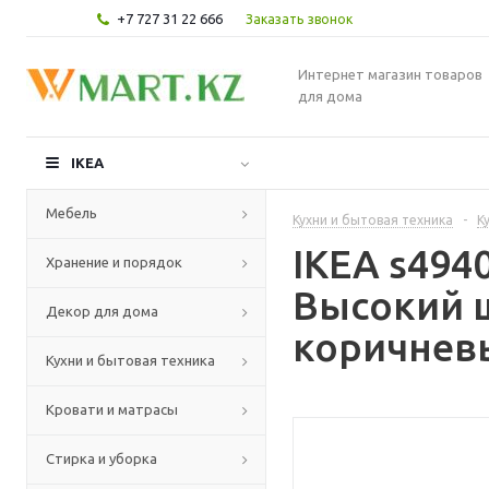
+7 727 31 22 666
Заказать звонок
Интернет магазин товаров
для дома
IKEA
Мебель
Кухни и бытовая техника
-
К
IKEA s49
Хранение и порядок
Высокий 
Декор для дома
коричневы
Кухни и бытовая техника
Кровати и матрасы
Стирка и уборка