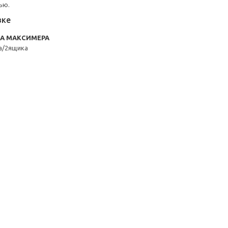
ью.
вке
RA МАКСИМЕРА
а/2ящика