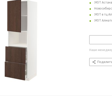
УЮТ Астан
Новосибирс
УЮТ в тц А
УЮТ Алмат
Наши менеджер
Поделит