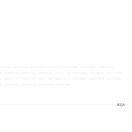
9446166, s09446426, s49446504, s19444733, s19445841, s39409880, s29446675,
8, s09402168, s89402169, s09446563, s79327378, s59445698, s59218950, s39317258,
9, s89237179, s19237187, s69237180, s89445913, s19409881, s39447448, s29237182,
2, s79447432, s79239174, s59441488, s39441489
IKEA