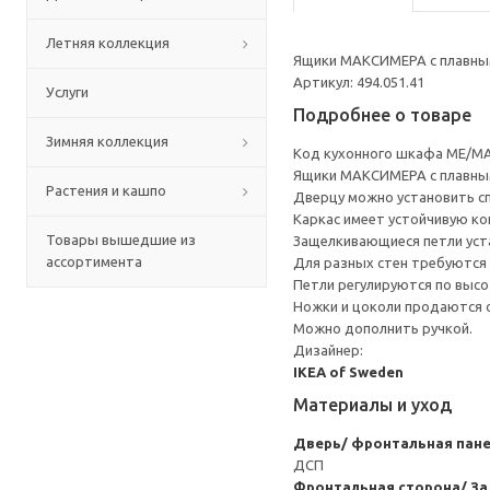
Летняя коллекция
Ящики МАКСИМЕРА с плавным
Артикул: 494.051.41
Услуги
Подробнее о товаре
Зимняя коллекция
Код кухонного шкафа ME/MA
Ящики МАКСИМЕРА с плавным
Растения и кашпо
Дверцу можно установить сп
Каркас имеет устойчивую ко
Товары вышедшие из
Защелкивающиеся петли уста
ассортимента
Для разных стен требуются 
Петли регулируются по высот
Ножки и цоколи продаются 
Можно дополнить ручкой.
Дизайнер:
IKEA of Sweden
Материалы и уход
Дверь/ фронтальная пан
ДСП
Фронтальная сторона/ За