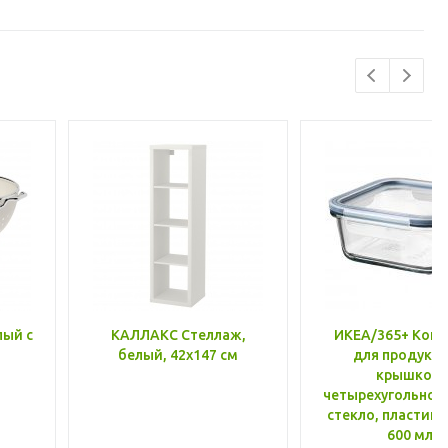
лый с
КАЛЛАКС Стеллаж,
ИКЕА/365+ Конт
белый, 42x147 см
для продукто
крышкой,
четырехугольной
стекло, пластик 
600 мл