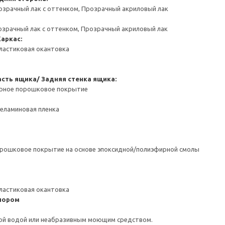
озрачный лак с оттенком, Прозрачный акриловый лак
озрачный лак с оттенком, Прозрачный акриловый лак
Каркас:
ластиковая окантовка
сть ящика/ Задняя стенка ящика:
ерное порошковое покрытие
Меламиновая пленка
орошковое покрытие на основе эпоксидной/полиэфирной смолы
ластиковая окантовка
пором
ой водой или неабразивным моющим средством.