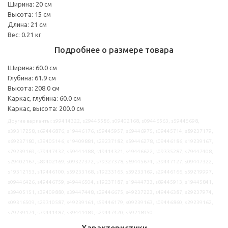
Ширина: 20 см
Высота: 15 см
Длина: 21 см
Вес: 0.21 кг
Подробнее о размере товара
Ширина: 60.0 см
Глубина: 61.9 см
Высота: 208.0 см
Каркас, глубина: 60.0 см
Каркас, высота: 200.0 см
Другие варианты: s99414322, s29445586, s09402168, s09446563, s59445698,
s39317258, s69446876, s19446176, s59445957, s69446975, s09445714, s89237179,
s69237180, s39405146, s19409881, s29237182, s59446278, s09446186, s19239167,
s79239169, s79447432, s59441488, s19414321, s49446622, s09335287, s79447408,
s29402167, s89402169, s09327372, s79327378, s69445674, s39447127, s09447322,
s19312153, s19446100, s59233168, s19233165, s39233169, s29446166, s59219997,
s09446426, s49446759, s49446504, s19237187, s19444733, s89445913, s19445841,
s39405151, s39409880, s39447448, s29446675, s49237223, s49446387, s29237974,
s09316509, s29310587, s49239161, s59446179, s09239163, s09446860, s29239162,
s79239174, s79441487, s39441489, s29447420, s59218950
Характеристики