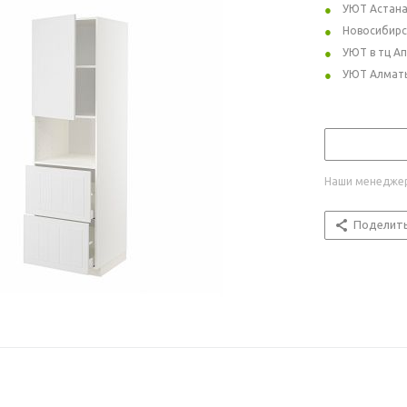
УЮТ Астан
Новосибирс
УЮТ в тц А
УЮТ Алмат
Наши менеджер
Поделит