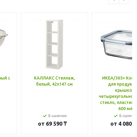
лый с
КАЛЛАКС Стеллаж,
ИКЕА/365+ Конт
белый, 42x147 см
для продукто
крышкой,
четырехугольной
стекло, пластик 
600 мл
В наличии
В наличи
от
69 590 ₸
от
4 080 ₸