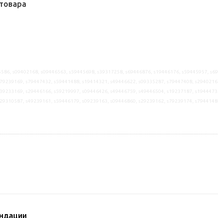
товара
586, s09402168, s09446563, s59445698, s39317258, s69446876, s19446176, s59445957, s6
79239169, s79447432, s59441488, s19414321, s49446622, s09335287, s79447408, s2940216
39233169, s29446166, s59219997, s09446426, s49446759, s49446504, s19237187, s1944473
s29310587, s49239161, s59446179, s09239163, s09446860, s29239162, s79239174, s7944148
ндации