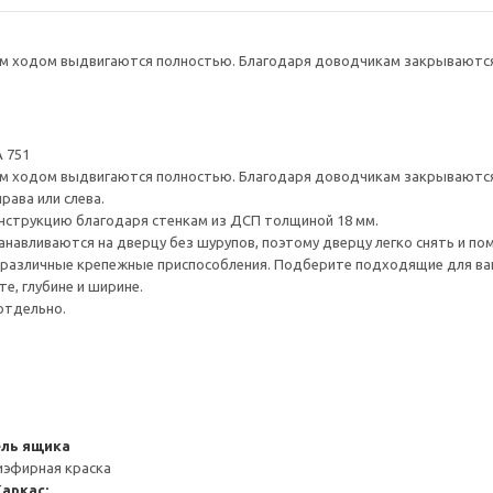
 ходом выдвигаются полностью. Благодаря доводчикам закрываются 
 751
 ходом выдвигаются полностью. Благодаря доводчикам закрываются 
рава или слева.
нструкцию благодаря стенкам из ДСП толщиной 18 мм.
навливаются на дверцу без шурупов, поэтому дверцу легко снять и по
различные крепежные приспособления. Подберите подходящие для ваших
е, глубине и ширине.
отдельно.
ель ящика
иэфирная краска
Каркас: