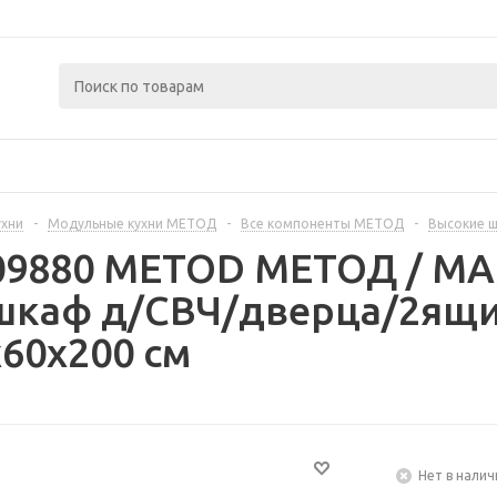
ухни
-
Модульные кухни МЕТОД
-
Все компоненты МЕТОД
-
Высокие 
409880 METOD МЕТОД / 
шкаф д/СВЧ/дверца/2ящи
60x200 см
Нет в налич