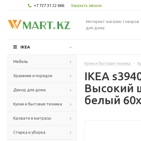
+7 727 31 22 666
Заказать звонок
Интернет магазин товаров
для дома
IKEA
Мебель
Кухни и бытовая техника
-
К
IKEA s39
Хранение и порядок
Высокий 
Декор для дома
белый 60x
Кухни и бытовая техника
Кровати и матрасы
Стирка и уборка