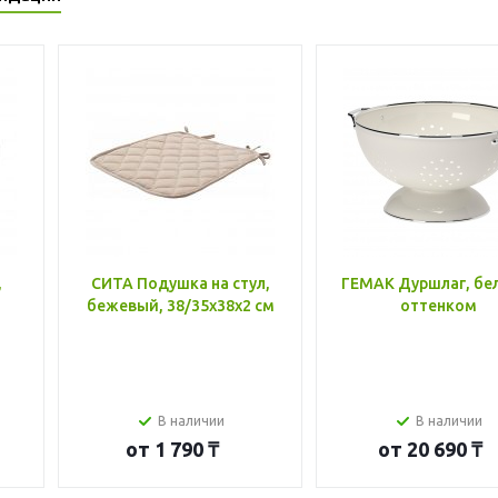
,
СИТА Подушка на стул,
ГЕМАК Дуршлаг, бе
бежевый, 38/35x38x2 см
оттенком
В наличии
В наличии
от
1 790 ₸
от
20 690 ₸