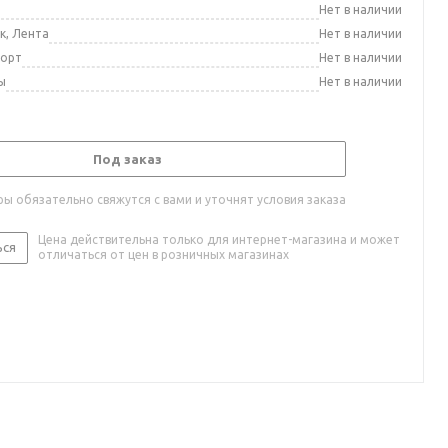
а
Нет в наличии
к, Лента
Нет в наличии
порт
Нет в наличии
ы
Нет в наличии
Под заказ
ы обязательно свяжутся с вами и уточнят условия заказа
Цена действительна только для интернет-магазина и может
ься
отличаться от цен в розничных магазинах