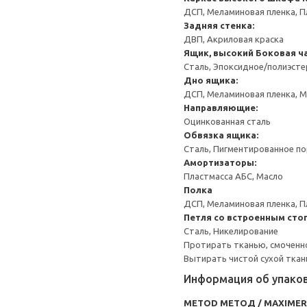
ДСП, Меламиновая пленка, П
Задняя стенка:
ДВП, Акриловая краска
Ящик, высокий
Боковая ча
Сталь, Эпоксидное/полиэст
Дно ящика:
ДСП, Меламиновая пленка, 
Направляющие:
Оцинкованная сталь
Обвязка ящика:
Сталь, Пигментированное п
Амортизаторы:
Пластмасса АБС, Масло
Полка
ДСП, Меламиновая пленка, П
Петля со встроенным сто
Сталь, Никелирование
Протирать тканью, смоченн
Вытирать чистой сухой ткан
Информация об упако
METOD МЕТОД / MAXIME