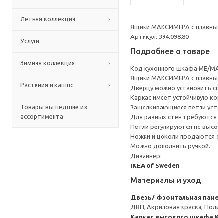
Летняя коллекция
Ящики МАКСИМЕРА с плавным
Артикул: 394.098.80
Услуги
Подробнее о товаре
Зимняя коллекция
Код кухонного шкафа ME/MA
Ящики МАКСИМЕРА с плавным
Растения и кашпо
Дверцу можно установить сп
Каркас имеет устойчивую ко
Товары вышедшие из
Защелкивающиеся петли уста
ассортимента
Для разных стен требуются 
Петли регулируются по высот
Ножки и цоколи продаются 
Можно дополнить ручкой.
Дизайнер:
IKEA of Sweden
Материалы и уход
Дверь/ фронтальная пан
ДВП, Акриловая краска, Пол
Каркас высокого шкафа