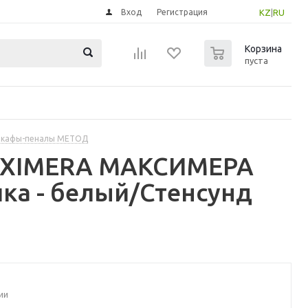
Вход
Регистрация
KZ
|
RU
0
Корзина
пуста
шкафы-пеналы МЕТОД
MAXIMERA МАКСИМЕРА
ка - белый/Стенсунд
ии