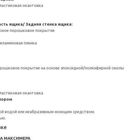
ластиковая окантовка
сть ящика/ Задняя стенка ящика:
ерное порошковое покрытие
Меламиновая пленка
орошковое покрытие на основе эпоксидной/полиэфирной смолы
ластиковая окантовка
пором
ой водой или неабразивным моющим средством.
ью.
вке
RA МАКСИМЕРА