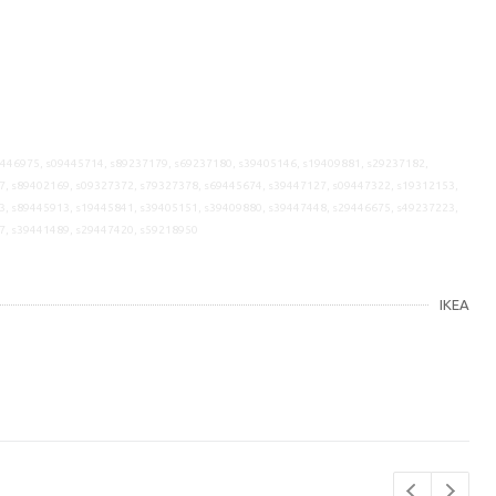
9446975, s09445714, s89237179, s69237180, s39405146, s19409881, s29237182,
7, s89402169, s09327372, s79327378, s69445674, s39447127, s09447322, s19312153,
3, s89445913, s19445841, s39405151, s39409880, s39447448, s29446675, s49237223,
7, s39441489, s29447420, s59218950
IKEA