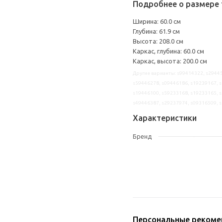
Подробнее о размере 
Ширина: 60.0 см
Глубина: 61.9 см
Высота: 208.0 см
Каркас, глубина: 60.0 см
Каркас, высота: 200.0 см
Другие варианты: s99414322, s29445
s59446278, s09446186, s19239167, s
s19446100, s59233168, s19233165, s
s49446387, s29237974, s09316509, 
Характеристики
Бренд
Персональные рекоме