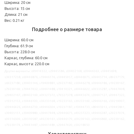
Ширина: 20 см
Высота: 15 см
Длина: 21 см
Вес: 0.21 кг
Подробнее о размере товара
Ширина: 60.0 см
Глубина: 61.9 см
Высота: 228.0 см
Каркас, глубина: 60.0 см
Каркас, высота: 220.0 см
Другие варианты: s99414322, s29445586, s09402168, s09446563, s59445698,
s39317258, s69446876, s19446176, s59445957, s69446975, s09445714, s89237179,
s69237180, s39405146, s19409881, s29237182, s59446278, s09446186, s19239167,
s79239169, s79447432, s59441488, s19414321, s49446622, s09335287, s79447408,
s29402167, s89402169, s09327372, s79327378, s69445674, s39447127, s09447322,
s19312153, s19446100, s59233168, s19233165, s39233169, s29446166, s59219997,
s09446426, s49446759, s49446504, s19237187, s19444733, s89445913, s19445841,
s39405151, s39409880, s39447448, s29446675, s49237223, s49446387, s29237974,
s09316509, s29310587, s49239161, s59446179, s09239163, s09446860, s29239162,
s79239174, s79441487, s39441489, s29447420, s59218950
Характеристики