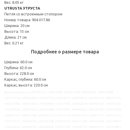
Вес: 8.05 кг
UTRUSTA УТРУСТА
Петля со встроенным стопором
Номер товара: 904.017.86
Ширина: 20 см
Высота: 15 см
Длина: 21 см
Вес: 0.21 кг
Подробнее о размере товара
Ширина: 60.0 см
Глубина: 62.0 см
Высота: 228.0 см
Каркас, глубина: 60.0 см
Каркас, высота: 220.0 см
Другие варианты: s99414322, s29445586, s09402168, s09446563, s59445698,
s39317258, s69446876, s19446176, s59445957, s69446975, s09445714, s89237179,
s69237180, s39405146, s19409881, s29237182, s59446278, s09446186, s19239167,
s79239169, s79447432, s59441488, s19414321, s49446622, s09335287, s79447408,
s29402167, s89402169, s09327372, s79327378, s69445674, s39447127, s09447322,
s19312153, s19446100, s59233168, s19233165, s39233169, s29446166, s59219997,
s09446426, s49446759, s49446504, s19237187, s19444733, s89445913, s19445841,