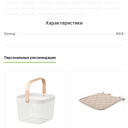
s39405151, s39409880, s39447448, s29446675, s49237223, s49446387, s29237974,
s09316509, s29310587, s49239161, s59446179, s09239163, s09446860, s29239162,
s79239174, s79441487, s39441489, s29447420, s59218950
Характеристики
Бренд
IKEA
Персональные рекомендации