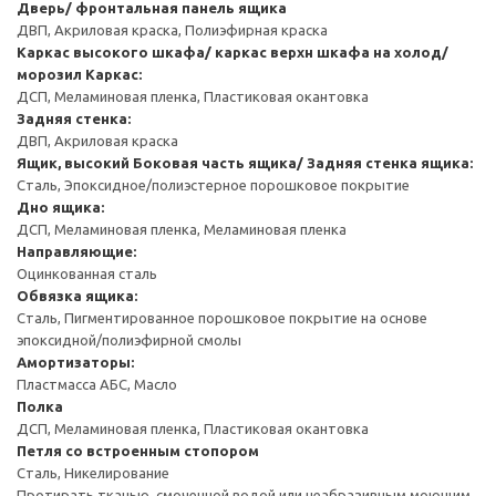
Дверь/ фронтальная панель ящика
ДВП, Акриловая краска, Полиэфирная краска
Каркас высокого шкафа/ каркас верхн шкафа на холод/
морозил
Каркас:
ДСП, Меламиновая пленка, Пластиковая окантовка
Задняя стенка:
ДВП, Акриловая краска
Ящик, высокий
Боковая часть ящика/ Задняя стенка ящика:
Сталь, Эпоксидное/полиэстерное порошковое покрытие
Дно ящика:
ДСП, Меламиновая пленка, Меламиновая пленка
Направляющие:
Оцинкованная сталь
Обвязка ящика:
Сталь, Пигментированное порошковое покрытие на основе
эпоксидной/полиэфирной смолы
Амортизаторы:
Пластмасса АБС, Масло
Полка
ДСП, Меламиновая пленка, Пластиковая окантовка
Петля со встроенным стопором
Сталь, Никелирование
Протирать тканью, смоченной водой или неабразивным моющим