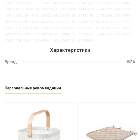
s79239169, s79447432, s59441488, s19414321, s49446622, s09335287, s79447408,
s29402167, s89402169, s09327372, s79327378, s69445674, s39447127, s09447322,
s19312153, s19446100, s59233168, s19233165, s39233169, s29446166, s59219997,
s09446426, s49446759, s49446504, s19237187, s19444733, s89445913, s19445841,
s39405151, s39409880, s39447448, s29446675, s49237223, s49446387, s29237974,
s09316509, s29310587, s49239161, s59446179, s09239163, s09446860, s29239162,
s79239174, s79441487, s39441489, s29447420, s59218950
Характеристики
Бренд
IKEA
Персональные рекомендации