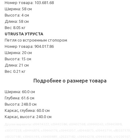
Номер товара: 103.681.68
Ширина: 58 см
Высота: 4 см
Длина: 58 см
Вес: 8.05 кг
UTRUSTA УТРУСТА
Петля со встроенным стопором
Номер товара: 904.017.86
Ширина: 20 см
Высота: 15 см
Длина: 21 см
Вес: 0.21 кг
Подробнее о размере товара
Ширина: 60.0 см
Глубина: 61.6 см
Высота: 248.0 см
Каркас, глубина: 60.0 см
Каркас, высота: 240.0 см
Другие варианты: s99414322, s29445586, s09402168, s09446563, s59445698,
s39317258, s69446876, s19446176, s59445957, s69446975, s09445714, s89237179,
s69237180, s39405146, s19409881, s29237182, s59446278, s09446186, s19239167,