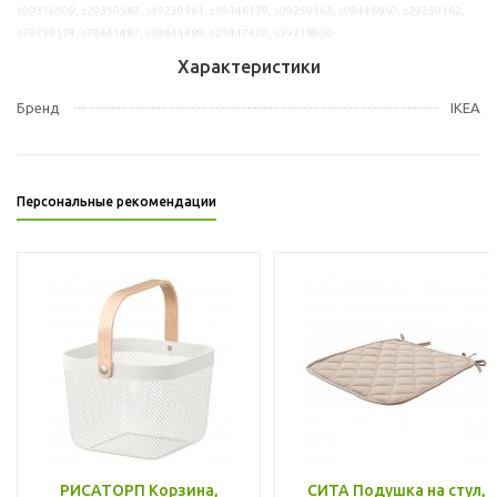
s09316509, s29310587, s49239161, s59446179, s09239163, s09446860, s29239162,
s79239174, s79441487, s39441489, s29447420, s59218950
Характеристики
Бренд
IKEA
Персональные рекомендации
РИСАТОРП Корзина,
СИТА Подушка на стул,