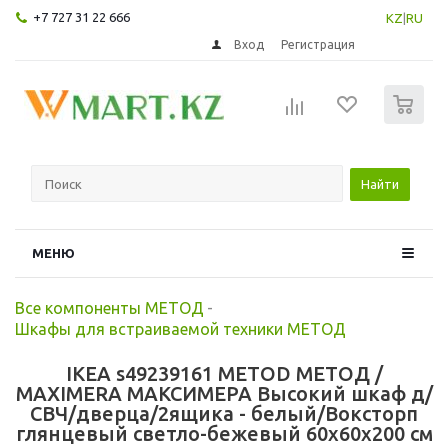
+7 727 31 22 666
KZ
|
RU
Вход
Регистрация
0
Найти
МЕНЮ
Все компоненты МЕТОД
-
Шкафы для встраиваемой техники МЕТОД
IKEA s49239161 METOD МЕТОД /
MAXIMERA МАКСИМЕРА Высокий шкаф д/
СВЧ/дверца/2ящика - белый/Воксторп
глянцевый светло-бежевый 60x60x200 см