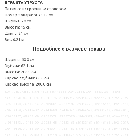
UTRUSTA УТРУСТА
Петля со встроенным стопором
Номер товара: 904.017.86
Ширина: 20 см
Высота: 15 см
Длина: 21 см
Вес: 0.21 кг
Подробнее о размере товара
Ширина: 60.0 см
Глубина: 62.1 см
Высота: 208.0 см
Каркас, глубина: 60.0 см
Каркас, высота: 200.0 см
Другие варианты: s99414322, s29445586, s09402168, s09446563, s59445698,
s39317258, s69446876, s19446176, s59445957, s69446975, s09445714, s89237179,
s69237180, s39405146, s19409881, s29237182, s59446278, s09446186, s19239167,
s79239169, s79447432, s59441488, s19414321, s49446622, s09335287, s79447408,
s29402167, s89402169, s09327372, s79327378, s69445674, s39447127, s09447322,
s19312153, s19446100, s59233168, s19233165, s39233169, s29446166, s59219997,
s09446426, s49446759, s49446504, s19237187, s19444733, s89445913, s19445841,
s39405151, s39409880, s39447448, s29446675, s49237223, s49446387, s29237974,