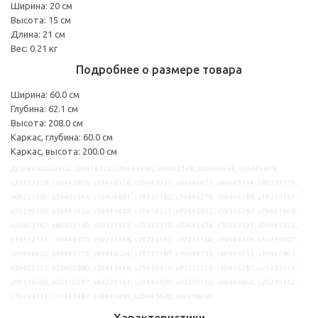
Ширина: 20 см
Высота: 15 см
Длина: 21 см
Вес: 0.21 кг
Подробнее о размере товара
Ширина: 60.0 см
Глубина: 62.1 см
Высота: 208.0 см
Каркас, глубина: 60.0 см
Каркас, высота: 200.0 см
Другие варианты: s99414322, s29445586, s09402168, s09446563, s59445698,
s39317258, s69446876, s19446176, s59445957, s69446975, s09445714, s89237179,
s69237180, s39405146, s19409881, s29237182, s59446278, s09446186, s19239167,
s79239169, s79447432, s59441488, s19414321, s49446622, s09335287, s79447408,
s29402167, s89402169, s09327372, s79327378, s69445674, s39447127, s09447322,
s19312153, s19446100, s59233168, s19233165, s39233169, s29446166, s59219997,
s09446426, s49446759, s49446504, s19237187, s19444733, s89445913, s19445841,
s39405151, s39409880, s39447448, s29446675, s49237223, s49446387, s29237974,
s09316509, s29310587, s49239161, s59446179, s09239163, s09446860, s29239162,
s79239174, s79441487, s39441489, s29447420, s59218950
Характеристики