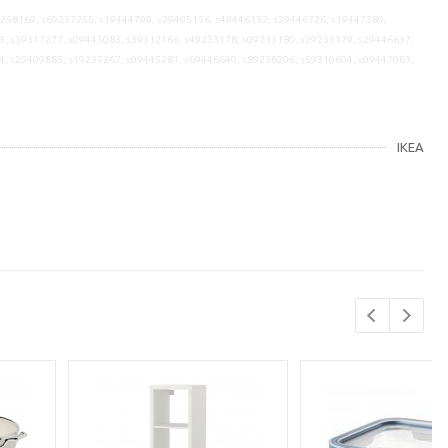
9258169, s69237255, s19444709, s29405156, s49446132, s39446726, s19447289,
3, s39317277, s09445083, s39312166, s49233178, s09233180, s29233179, s29446637,
4, s29409885, s19237267, s09445281, s69446640, s89238206, s59310604, s09447063,
IKEA