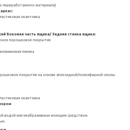
 % переработанного материала)
Каркас:
ластиковая окантовка
кий
Боковая часть ящика/ Задняя стенка ящика:
ерное порошковое покрытие
Меламиновая пленка
орошковое покрытие на основе эпоксидной/полиэфирной смолы
ластиковая окантовка
пором
ой водой или неабразивным моющим средством.
ью.
вке