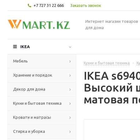
+7 727 31 22 666
Заказать звонок
Интернет магазин товаров
для дома
IKEA
Мебель
Кухни и бытовая техника
-
К
IKEA s69
Хранение и порядок
Высокий 
Декор для дома
матовая п
Кухни и бытовая техника
Кровати и матрасы
Стирка и уборка