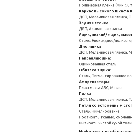
Полимерная пленка (мин. 90
Каркас высокого шкафа
ДСП, Меламиновая пленка, П
Задняя стенка:
ДВП, Акриловая краска
Ящик, низкий/ ящик, высо
Сталь, Эпоксидное/полиэст
Дно ящика:
ДСП, Меламиновая пленка, 
Направляющие:
Оцинкованная сталь
Обвязка ящика:
Сталь, Пигментированное п
Амортизаторы:
Пластмасса АБС, Масло
Полка
ДСП, Меламиновая пленка, П
Петля со встроенным сто
Сталь, Никелирование
Протирать тканью, смоченн
Вытирать чистой сухой ткан
Информация об упако