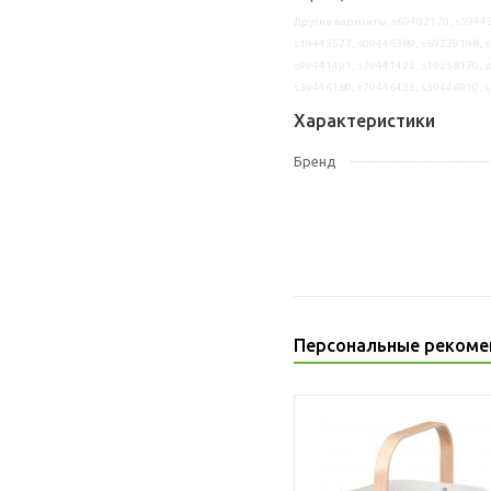
Другие варианты: s69402170, s59445
s19445577, s09446389, s69239198, s
s99441491, s79441492, s19258170, s
s39446180, s79446423, s39446910, 
Характеристики
Бренд
Персональные рекоме