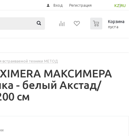
Вход
Регистрация
KZ
|
RU
0
Корзина
пуста
я встраиваемой техники МЕТОД
MAXIMERA МАКСИМЕРА
а - белый Акстад/
200 см
ии