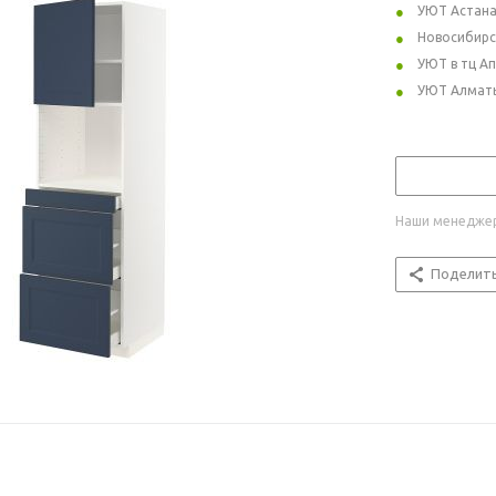
УЮТ Астан
Новосибирс
УЮТ в тц А
УЮТ Алмат
Наши менеджер
Поделит