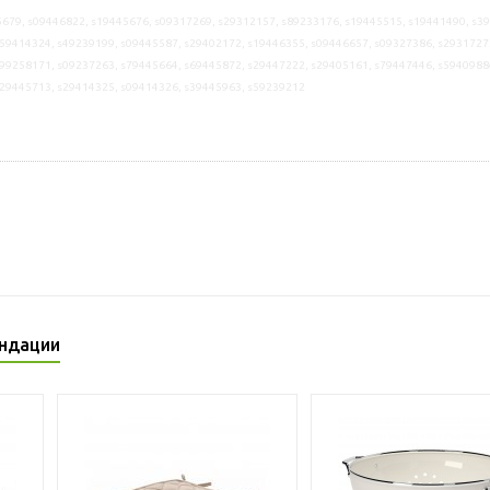
679, s09446822, s19445676, s09317269, s29312157, s89233176, s19445515, s19441490, s3
59414324, s49239199, s09445587, s29402172, s19446355, s09446657, s09327386, s2931727
99258171, s09237263, s79445664, s69445872, s29447222, s29405161, s79447446, s5940988
s29445713, s29414325, s09414326, s39445963, s59239212
ндации