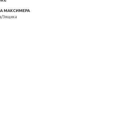
RA МАКСИМЕРА
а/3ящика