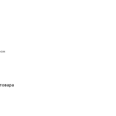
ром
товара