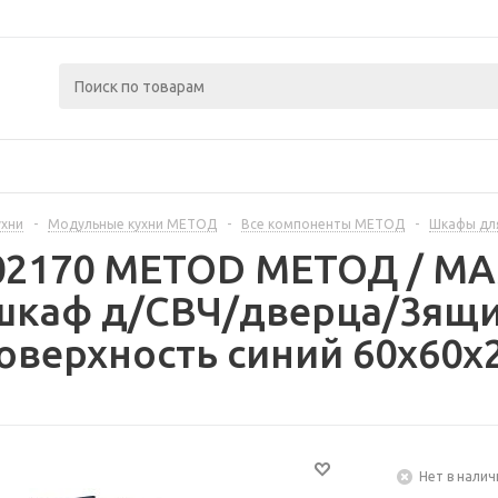
ухни
-
Модульные кухни МЕТОД
-
Все компоненты МЕТОД
-
Шкафы дл
402170 METOD МЕТОД / 
шкаф д/СВЧ/дверца/3ящик
оверхность синий 60x60x
Нет в налич