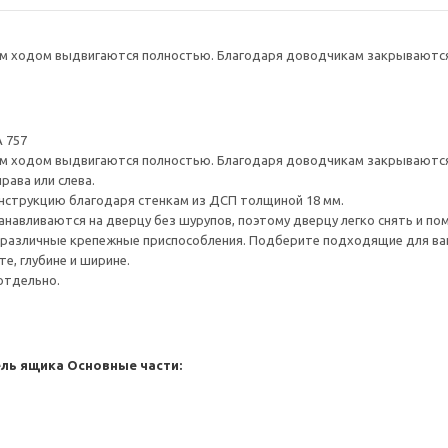
 ходом выдвигаются полностью. Благодаря доводчикам закрываются 
 757
 ходом выдвигаются полностью. Благодаря доводчикам закрываются 
рава или слева.
нструкцию благодаря стенкам из ДСП толщиной 18 мм.
навливаются на дверцу без шурупов, поэтому дверцу легко снять и по
различные крепежные приспособления. Подберите подходящие для ваших
е, глубине и ширине.
отдельно.
ель ящика
Основные части: