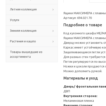
Летняя коллекция
Ящики МАКСИМЕРА с плавным
Артикул: 694.021.70
Услуги
Подробнее о товаре
Зимняя коллекция
Код кухонного шкафа ME/MA
Ящики МАКСИМЕРА с плавным
Растения и кашпо
Дверцу можно установить сп
Каркас имеет устойчивую ко
Товары вышедшие из
Защелкивающиеся петли уста
ассортимента
Для разных стен требуются 
Петли регулируются по высот
Ножки и цоколи продаются 
Можно дополнить ручкой.
Материалы и уход
Дверь/ фронтальная пан
ДВП
Внутренняя сторона:
Меламиновая пленка
Внешняя сторона: