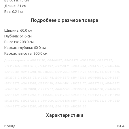
Длина: 21 см
Вес: 0.21 кг
Подробнее о размере товара
Ширина: 60.0 см
Глубина: 61.6 см
Высота: 208.0 см
Каркас, глубина: 60.0 см
Каркас, высота: 200.0 см
Другие варианты: s09233180, s09446657, s29402172, s09327386, s39317277,
s39312166, s29446637, s79441492, s99258171, s79445664, s29447222, s79447446,
s29409885, s09445281, s89238206, s09447063, s79446423, s29445713, s09414326,
s59239212, s89233176, s49233178, s59445679, s19446355, s09446822, s09445587,
s29317273, s09445083, s29233179, s99441491, s19258170, s09237263, s69445872,
s29405161, s59409884, s19237267, s69446640, s59310604, s39446180, s39446910,
s29414325, s39445963, s19445676, s09317269, s29312157, s19445515, s19441490,
s39258169, s69237255, s19444709, s29405156, s49446132, s39446726, s19447289,
s19445577, s09446389, s69239198, s59414324, s49239199
Характеристики
Бренд
IKEA