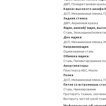
ДВП, Полиуретановая краска
Каркас высокого шкафа
ДСП, Меламиновая пленка, П
Задняя стенка:
ДВП, Акриловая краска
Ящик, низкий/ ящик, высо
Сталь, Эпоксидное/полиэст
Дно ящика:
ДСП, Меламиновая пленка, 
Направляющие:
Оцинкованная сталь
Обвязка ящика:
Сталь, Пигментированное п
Амортизаторы:
Пластмасса АБС, Масло
Полка
ДСП, Меламиновая пленка, П
Петля со встроенным сто
Сталь, Никелирование
Протирать тканью, смоченн
Вытирать чистой сухой ткан
Информация об упако