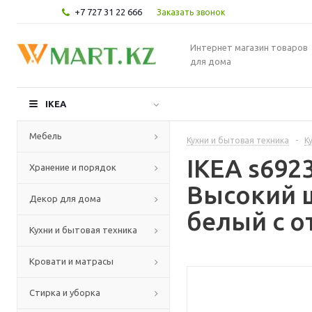
+7 727 31 22 666
Заказать звонок
Интернет магазин товаров
для дома
IKEA
Мебель
Кухни и бытовая техника
-
К
IKEA s69
Хранение и порядок
Высокий 
Декор для дома
белый с о
Кухни и бытовая техника
Кровати и матрасы
Стирка и уборка