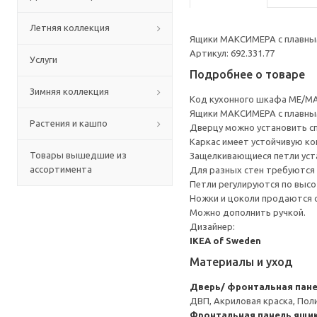
Летняя коллекция
Ящики МАКСИМЕРА с плавным
Артикул: 692.331.77
Услуги
Подробнее о товаре
Зимняя коллекция
Код кухонного шкафа ME/MA
Ящики МАКСИМЕРА с плавным
Растения и кашпо
Дверцу можно установить сп
Каркас имеет устойчивую ко
Товары вышедшие из
Защелкивающиеся петли уста
ассортимента
Для разных стен требуются 
Петли регулируются по высот
Ножки и цоколи продаются 
Можно дополнить ручкой.
Дизайнер:
IKEA of Sweden
Материалы и уход
Дверь/ фронтальная пан
ДВП, Акриловая краска, Пол
Фронтальная панель ящи