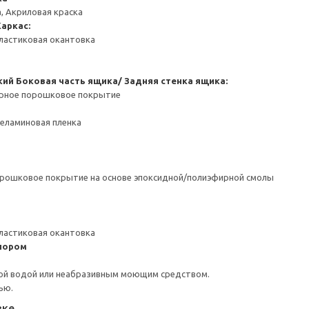
, Акриловая краска
Каркас:
ластиковая окантовка
кий
Боковая часть ящика/ Задняя стенка ящика:
ерное порошковое покрытие
Меламиновая пленка
орошковое покрытие на основе эпоксидной/полиэфирной смолы
ластиковая окантовка
пором
ой водой или неабразивным моющим средством.
ью.
вке