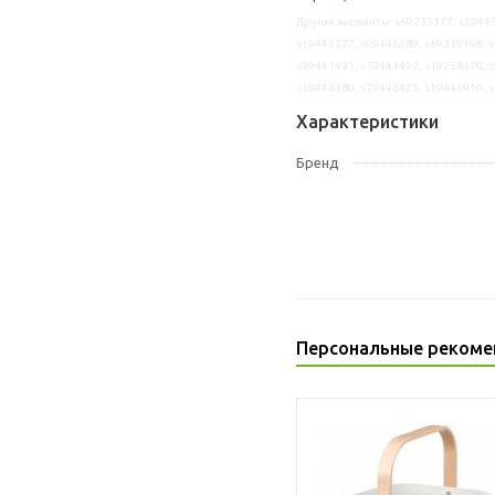
Другие варианты: s69233177, s59445
s19445577, s09446389, s69239198, s
s99441491, s79441492, s19258170, s
s39446180, s79446423, s39446910, 
Характеристики
Бренд
Персональные рекоме