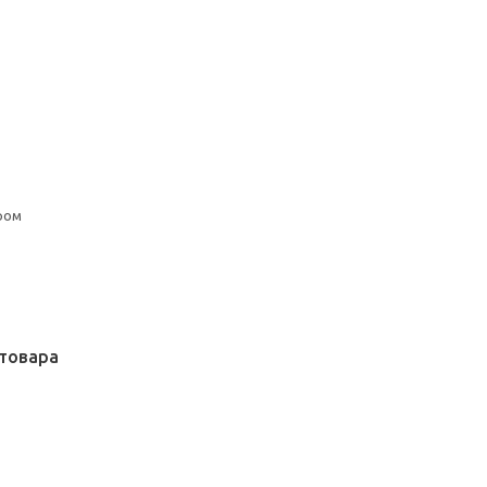
ром
товара