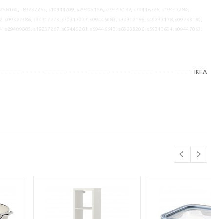
9258169, s69237255, s19444709, s29405156, s49446132, s39446726, s19447289,
2, s09327386, s29317273, s39317277, s09445083, s39312166, s49233178, s09233180,
4, s29409885, s19237267, s09445281, s69446640, s89238206, s59310604, s09447063,
IKEA