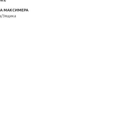
RA МАКСИМЕРА
а/3ящика