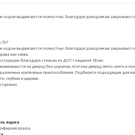
 ходом выдвигаются полностью. Благодаря доводчикам закрываются 
 757
 ходом выдвигаются полностью. Благодаря доводчикам закрываются 
рава или слева.
нструкцию благодаря стенкам из ДСП толщиной 18 мм.
навливаются на дверцу без шурупов, поэтому дверцу легко снять и по
различные крепежные приспособления. Подберите подходящие для ваших
е, глубине и ширине.
отдельно.
ель ящика
иэфирная краска
ка