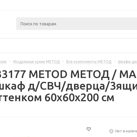
ухни
-
Модульные кухни МЕТОД
-
Все компоненты МЕТОД
-
Шкафы дл
233177 METOD МЕТОД / 
шкаф д/СВЧ/дверца/3ящи
ттенком 60x60x200 см
Нет в налич