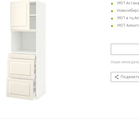
УЮТ Астан
Новосибирс
УЮТ в тц А
УЮТ Алмат
Наши менеджер
Поделит