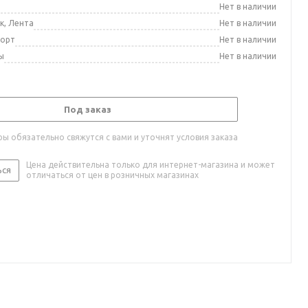
а
Нет в наличии
к, Лента
Нет в наличии
порт
Нет в наличии
ы
Нет в наличии
Под заказ
ы обязательно свяжутся с вами и уточнят условия заказа
Цена действительна только для интернет-магазина и может
ься
отличаться от цен в розничных магазинах