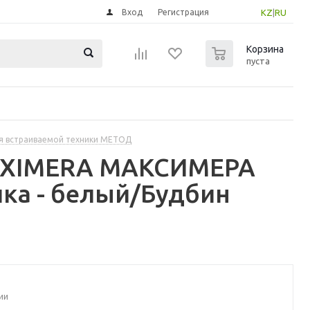
Вход
Регистрация
KZ
|
RU
0
Корзина
пуста
я встраиваемой техники МЕТОД
MAXIMERA МАКСИМЕРА
ка - белый/Будбин
ии