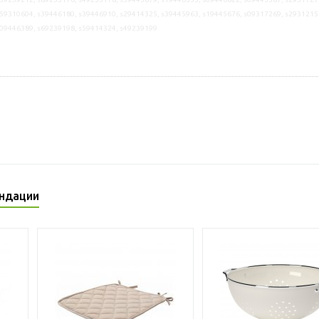
59310604, s39446180, s39446910, s29414325, s39445963, s19445676, s09317269, s2931215
s09446389, s69239198, s59414324, s49239199
ндации