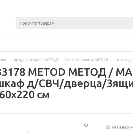
ухни
-
Модульные кухни МЕТОД
-
Все компоненты МЕТОД
-
Шкафы дл
233178 METOD МЕТОД / 
шкаф д/СВЧ/дверца/3ящи
60x220 см
Нет в налич