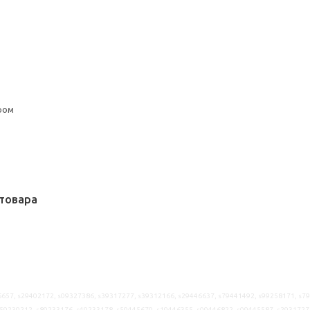
ром
товара
657, s29402172, s09327386, s39317277, s39312166, s29446637, s79441492, s99258171, s7
59239212, s89233176, s49233178, s59445679, s19446355, s09446822, s09445587, s2931727