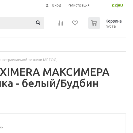
Вход
Регистрация
KZ
|
RU
0
Корзина
пуста
я встраиваемой техники МЕТОД
MAXIMERA МАКСИМЕРА
ка - белый/Будбин
ии