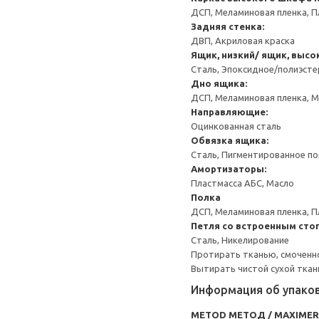
ДСП, Меламиновая пленка, П
Задняя стенка:
ДВП, Акриловая краска
Ящик, низкий/ ящик, высо
Сталь, Эпоксидное/полиэст
Дно ящика:
ДСП, Меламиновая пленка, 
Направляющие:
Оцинкованная сталь
Обвязка ящика:
Сталь, Пигментированное п
Амортизаторы:
Пластмасса АБС, Масло
Полка
ДСП, Меламиновая пленка, П
Петля со встроенным сто
Сталь, Никелирование
Протирать тканью, смоченн
Вытирать чистой сухой ткан
Информация об упако
METOD МЕТОД / MAXIME