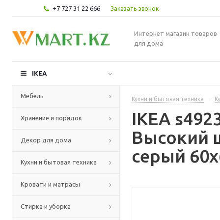
+7 727 31 22 666
Заказать звонок
Интернет магазин товаров
для дома
IKEA
Мебель
Кухни и бытовая техника
-
К
IKEA s49
Хранение и порядок
Высокий 
Декор для дома
серый 60x
Кухни и бытовая техника
Кровати и матрасы
Стирка и уборка