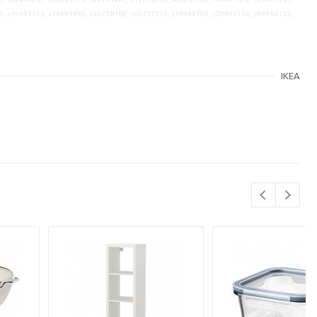
7, s19445515, s19441490, s39258169, s69237255, s19444709, s29405156, s49446132,
IKEA