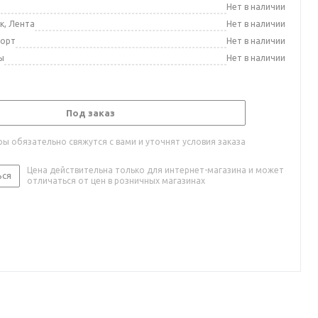
а
Нет в наличии
к, Лента
Нет в наличии
порт
Нет в наличии
ы
Нет в наличии
Под заказ
ы обязательно свяжутся с вами и уточнят условия заказа
Цена действительна только для интернет-магазина и может
ься
отличаться от цен в розничных магазинах