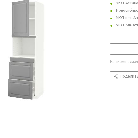
УЮТ Астан
Новосибирс
УЮТ в тц А
УЮТ Алмат
Наши менеджер
Поделит