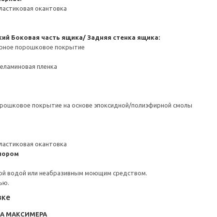
ластиковая окантовка
кий
Боковая часть ящика/ Задняя стенка ящика:
ерное порошковое покрытие
Меламиновая пленка
орошковое покрытие на основе эпоксидной/полиэфирной смолы
ластиковая окантовка
пором
ой водой или неабразивным моющим средством.
ью.
вке
RA МАКСИМЕРА