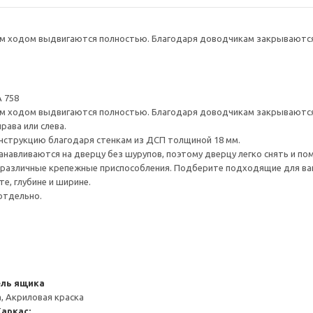
 ходом выдвигаются полностью. Благодаря доводчикам закрываются 
 758
 ходом выдвигаются полностью. Благодаря доводчикам закрываются 
рава или слева.
нструкцию благодаря стенкам из ДСП толщиной 18 мм.
навливаются на дверцу без шурупов, поэтому дверцу легко снять и по
различные крепежные приспособления. Подберите подходящие для ваших
е, глубине и ширине.
отдельно.
ель ящика
, Акриловая краска
Каркас: