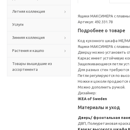
Летняя коллекция
Ящики МАКСИМЕРА с плавным
Артикул: 492.331.78
Услуги
Подробнее о товаре
Зимняя коллекция
Код кухонного шкафа ME/MA
Ящики МАКСИМЕРА с плавным
Растения и кашпо
Дверцу можно установить сп
Каркас имеет устойчивую ко
Товары вышедшие из
Защелкивающиеся петли уста
ассортимента
Для разных стен требуются 
Петли регулируются по высот
Ножки и цоколи продаются 
Можно дополнить ручкой.
Дизайнер:
IKEA of Sweden
Материалы и уход
Дверь/ фронтальная пан
ДВП, Полиуретановая краска
Каркас высокого шкафа