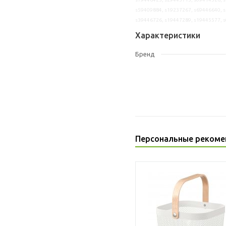
s59409884, s19237267, s69446640, s
s39446726, s19447289, s19445577, 
Характеристики
Бренд
Персональные рекоме