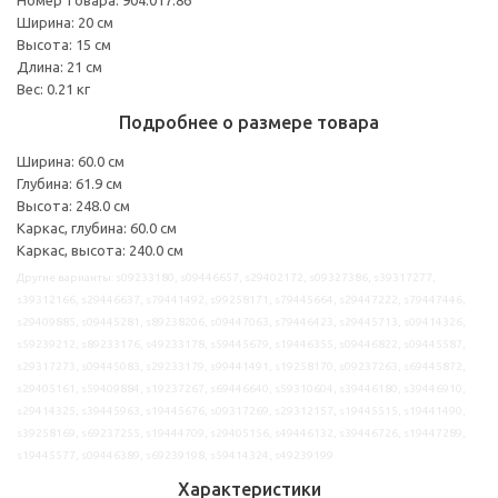
Ширина: 20 см
Высота: 15 см
Длина: 21 см
Вес: 0.21 кг
Подробнее о размере товара
Ширина: 60.0 см
Глубина: 61.9 см
Высота: 248.0 см
Каркас, глубина: 60.0 см
Каркас, высота: 240.0 см
Другие варианты: s09233180, s09446657, s29402172, s09327386, s39317277,
s39312166, s29446637, s79441492, s99258171, s79445664, s29447222, s79447446,
s29409885, s09445281, s89238206, s09447063, s79446423, s29445713, s09414326,
s59239212, s89233176, s49233178, s59445679, s19446355, s09446822, s09445587,
s29317273, s09445083, s29233179, s99441491, s19258170, s09237263, s69445872,
s29405161, s59409884, s19237267, s69446640, s59310604, s39446180, s39446910,
s29414325, s39445963, s19445676, s09317269, s29312157, s19445515, s19441490,
s39258169, s69237255, s19444709, s29405156, s49446132, s39446726, s19447289,
s19445577, s09446389, s69239198, s59414324, s49239199
Характеристики