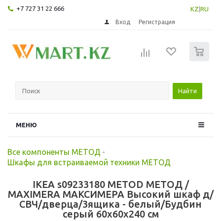
+7 727 31 22 666
KZ
|
RU
Вход
Регистрация
0
Найти
МЕНЮ
Все компоненты МЕТОД
-
Шкафы для встраиваемой техники МЕТОД
IKEA s09233180 METOD МЕТОД /
MAXIMERA МАКСИМЕРА Высокий шкаф д/
СВЧ/дверца/3ящика - белый/Будбин
серый 60x60x240 см