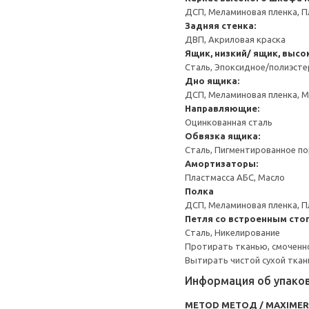
ДСП, Меламиновая пленка, П
Задняя стенка:
ДВП, Акриловая краска
Ящик, низкий/ ящик, высо
Сталь, Эпоксидное/полиэст
Дно ящика:
ДСП, Меламиновая пленка, 
Направляющие:
Оцинкованная сталь
Обвязка ящика:
Сталь, Пигментированное п
Амортизаторы:
Пластмасса АБС, Масло
Полка
ДСП, Меламиновая пленка, П
Петля со встроенным сто
Сталь, Никелирование
Протирать тканью, смоченн
Вытирать чистой сухой ткан
Информация об упако
METOD МЕТОД / MAXIME