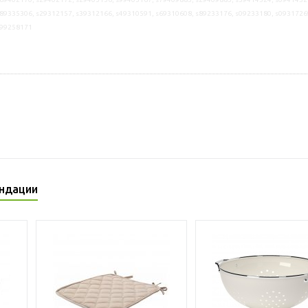
89335306, s29312157, s39312166, s49310591, s69310608, s89233176, s09233180, s0931726
s99258171
ндации