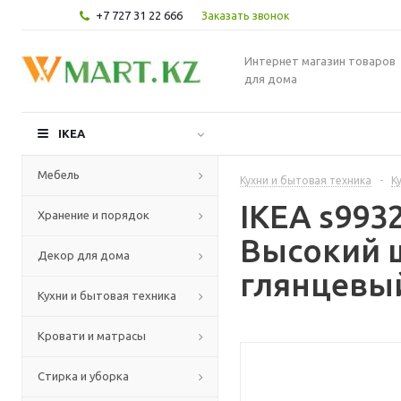
+7 727 31 22 666
Заказать звонок
Интернет магазин товаров
для дома
IKEA
Мебель
Кухни и бытовая техника
-
К
IKEA s99
Хранение и порядок
Высокий 
Декор для дома
глянцевый
Кухни и бытовая техника
Кровати и матрасы
Стирка и уборка