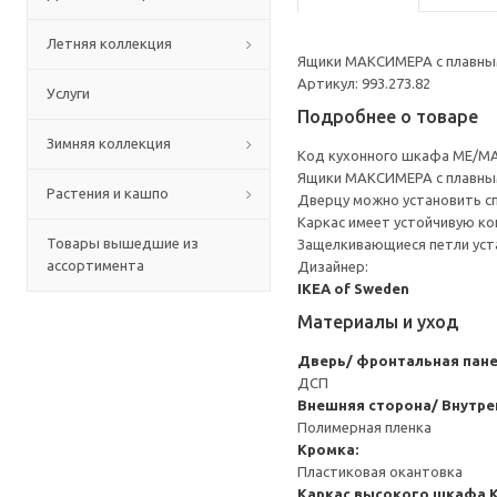
Летняя коллекция
Ящики МАКСИМЕРА с плавным
Артикул: 993.273.82
Услуги
Подробнее о товаре
Зимняя коллекция
Код кухонного шкафа ME/MA
Ящики МАКСИМЕРА с плавным
Растения и кашпо
Дверцу можно установить сп
Каркас имеет устойчивую ко
Товары вышедшие из
Защелкивающиеся петли уста
ассортимента
Дизайнер:
IKEA of Sweden
Материалы и уход
Дверь/ фронтальная пан
ДСП
Внешняя сторона/ Внутре
Полимерная пленка
Кромка:
Пластиковая окантовка
Каркас высокого шкафа