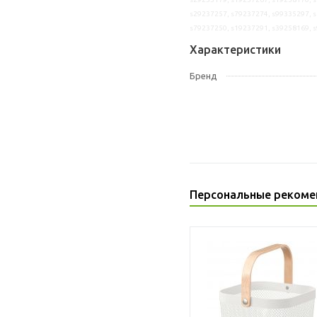
s29237257, s79237274, s99335297, s
s79237250, s19237291, s39258169, 
Характеристики
Бренд
Персональные рекоме