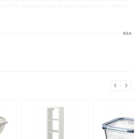
9, s39317277, s69239198, s79239211, s49239199, s59239212, s69233177, s89233181,
IKEA