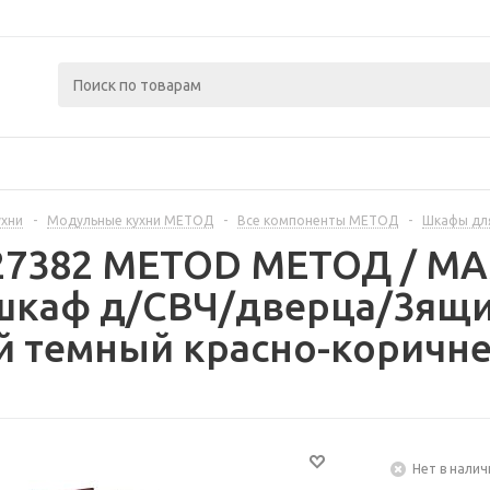
ухни
-
Модульные кухни МЕТОД
-
Все компоненты МЕТОД
-
Шкафы дл
327382 METOD МЕТОД / 
шкаф д/СВЧ/дверца/3ящик
 темный красно-коричне
Нет в налич