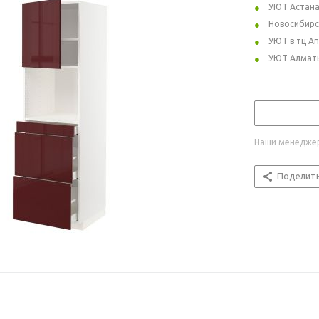
УЮТ Астан
Новосибирс
УЮТ в тц А
УЮТ Алмат
Наши менеджер
Поделит