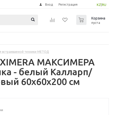
Вход
Регистрация
KZ
|
RU
0
Корзина
пуста
я встраиваемой техники МЕТОД
MAXIMERA МАКСИМЕРА
а - белый Калларп/
вый 60x60x200 см
ии