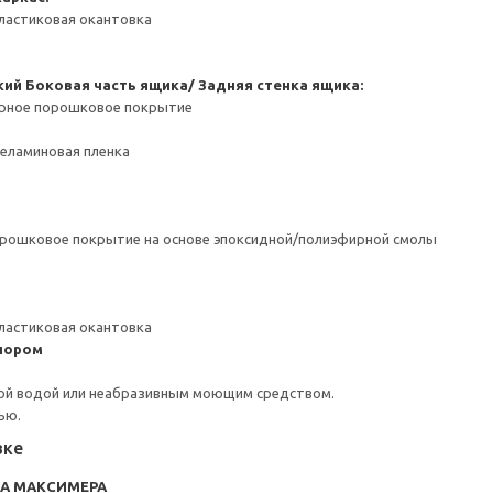
ластиковая окантовка
кий
Боковая часть ящика/ Задняя стенка ящика:
ерное порошковое покрытие
Меламиновая пленка
орошковое покрытие на основе эпоксидной/полиэфирной смолы
ластиковая окантовка
пором
ой водой или неабразивным моющим средством.
ью.
вке
RA МАКСИМЕРА