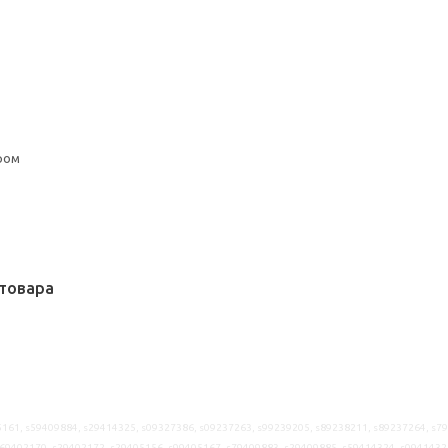
ром
товара
161, s59409884, s29414325, s09327386, s09237263, s99239205, s89238211, s89237264, s7
69402170, s29402172, s29405156, s99405167, s79409883, s29409885, s59414324, s0941432