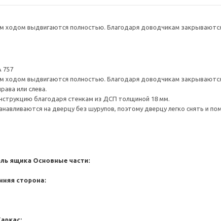
 ходом выдвигаются полностью. Благодаря доводчикам закрываются 
 757
 ходом выдвигаются полностью. Благодаря доводчикам закрываются 
рава или слева.
нструкцию благодаря стенкам из ДСП толщиной 18 мм.
навливаются на дверцу без шурупов, поэтому дверцу легко снять и по
ель ящика
Основные части:
нняя сторона:
Каркас: