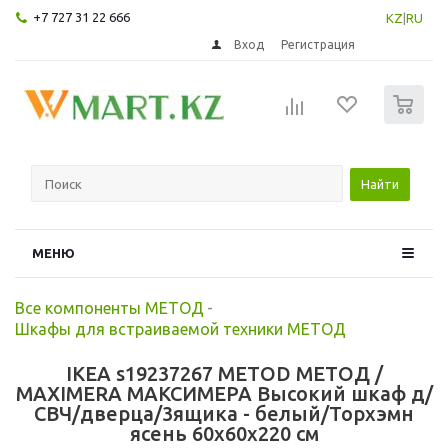
+7 727 31 22 666
KZ
|
RU
Вход
Регистрация
0
Найти
МЕНЮ
Все компоненты МЕТОД
-
Шкафы для встраиваемой техники МЕТОД
IKEA s19237267 METOD МЕТОД /
MAXIMERA МАКСИМЕРА Высокий шкаф д/
СВЧ/дверца/3ящика - белый/Торхэмн
ясень 60x60x220 см