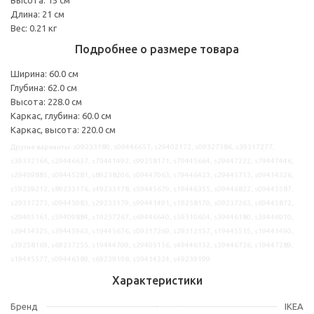
Длина: 21 см
Вес: 0.21 кг
Подробнее о размере товара
Ширина: 60.0 см
Глубина: 62.0 см
Высота: 228.0 см
Каркас, глубина: 60.0 см
Каркас, высота: 220.0 см
Другие варианты: s09233180, s09446657, s29402172, s09327386, s39317277,
s39312166, s29446637, s79441492, s99258171, s79445664, s29447222, s79447446,
s29409885, s09445281, s89238206, s09447063, s79446423, s29445713, s09414326,
s59239212, s89233176, s49233178, s59445679, s19446355, s09446822, s09445587,
s29317273, s09445083, s29233179, s99441491, s19258170, s09237263, s69445872,
s29405161, s59409884, s19237267, s69446640, s59310604, s39446180, s39446910,
s29414325, s39445963, s19445676, s09317269, s29312157, s19445515, s19441490,
s39258169, s69237255, s19444709, s29405156, s49446132, s39446726, s19447289,
s19445577, s09446389, s69239198, s59414324, s49239199
Характеристики
Бренд
IKEA