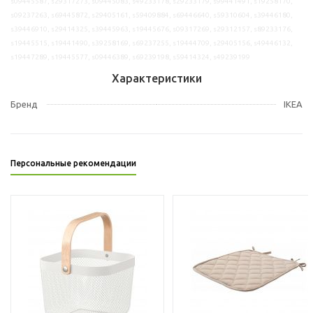
s09445587, s29317273, s09445083, s49233178, s29233179, s99441491, s19258170,
s09237263, s69445872, s29405161, s59409884, s69446640, s59310604, s39446180,
s39446910, s29414325, s39445963, s19445676, s09317269, s29312157, s89233176,
s19445515, s19441490, s39258169, s69237255, s19444709, s29405156, s49446132,
s19447289, s19445577, s09446389, s69239198, s59414324, s49239199
Характеристики
Бренд
IKEA
Персональные рекомендации