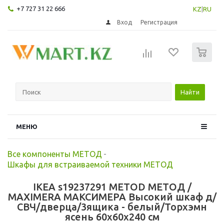
+7 727 31 22 666
KZ
|
RU
Вход
Регистрация
0
Найти
МЕНЮ
Все компоненты МЕТОД
-
Шкафы для встраиваемой техники МЕТОД
IKEA s19237291 METOD МЕТОД /
MAXIMERA МАКСИМЕРА Высокий шкаф д/
СВЧ/дверца/3ящика - белый/Торхэмн
ясень 60x60x240 см