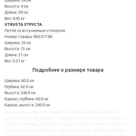
Высота: 4 см
Длина: 58 см
Вес: 8.05 кг
UTRUSTA УТРУСТА
Петля со встроенным стопором
Номер товара: 904.017.86
Ширина: 20 см
Высота: 15 см
Длина: 21 см
Вес: 0.21 кг
Подробнее о размере товара
Ширина: 60.0 см
Глубина: 62.0 см
Высота: 248.0 см
Каркас, глубина: 60.0 см
Каркас, высота: 240.0 см
Другие варианты: s19237291, s09446657, s29402172, s09327386, s39317277,
s39312166, s09233180, s29446637, s79441492, s99258171, s79445664, s29447222,
s79447446, s29409885, s09445281, s89238206, s09447063, s79446423, s29445713,
s09414326, s59239212, s39446726, s19237267, s59445679, s19446355, s09446822,