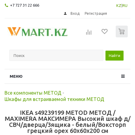
+7 727 31 22 666
KZ
|
RU
Вход
Регистрация
0
Найти
МЕНЮ
Все компоненты МЕТОД
-
Шкафы для встраиваемой техники МЕТОД
IKEA s49239199 METOD МЕТОД /
MAXIMERA МАКСИМЕРА Высокий шкаф д/
СВЧ/дверца/3ящика - белый/Воксторп
грецкий орех 60x60x200 см