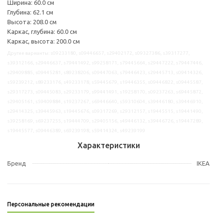
Ширина: 60.0 см
Глубина: 62.1 см
Высота: 208.0 см
Каркас, глубина: 60.0 см
Каркас, высота: 200.0 см
Другие варианты: s09233180, s09446657, s29402172, s09327386, s39317277,
s39312166, s29446637, s79441492, s99258171, s79445664, s29447222, s79447446,
s29409885, s09445281, s89238206, s09447063, s79446423, s29445713, s09414326,
s59239212, s89233176, s49233178, s59445679, s19446355, s09446822, s09445587,
s29317273, s09445083, s29233179, s99441491, s19258170, s09237263, s69445872,
s29405161, s59409884, s19237267, s69446640, s59310604, s39446180, s39446910,
s29414325, s39445963, s19445676, s09317269, s29312157, s19445515, s19441490,
s39258169, s69237255, s19444709, s29405156, s49446132, s39446726, s19447289,
s19445577, s09446389, s69239198, s59414324, s49239199
Характеристики
Бренд
IKEA
Персональные рекомендации