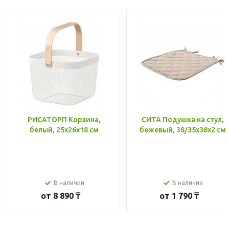
РИСАТОРП Корзина,
СИТА Подушка на стул,
белый, 25x26x18 см
бежевый, 38/35x38x2 см
В наличии
В наличии
от
8 890 ₸
от
1 790 ₸