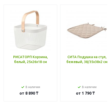
РИСАТОРП Корзина,
СИТА Подушка на стул,
белый, 25x26x18 см
бежевый, 38/35x38x2 см
В наличии
В наличии
от
8 890 ₸
от
1 790 ₸