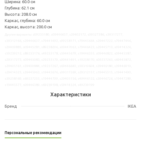
Ширина: 60.0 см
Глубина: 62.1 см
Высота: 208.0 см
Каркас, глубина: 60.0 см
Каркас, высота: 200.0 см
Другие варианты: s09233180, s09446657, s29402172, s09327386, s39317277,
s39312166, s29446637, s79441492, s99258171, s79445664, s29447222, s79447446,
s29409885, s09445281, s89238206, s09447063, s79446423, s29445713, s09414326,
s59239212, s89233176, s49233178, s59445679, s19446355, s09446822, s09445587,
s29317273, s09445083, s29233179, s99441491, s19258170, s09237263, s69445872,
s29405161, s59409884, s19237267, s69446640, s59310604, s39446180, s39446910,
s29414325, s39445963, s19445676, s09317269, s29312157, s19445515, s19441490,
s39258169, s69237255, s19444709, s29405156, s49446132, s39446726, s19447289,
s19445577, s09446389, s69239198, s59414324, s49239199
Характеристики
Бренд
IKEA
Персональные рекомендации