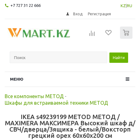
+7 727 31 22 666
KZ
|
RU
Вход
Регистрация
0
Найти
МЕНЮ
Все компоненты МЕТОД
-
Шкафы для встраиваемой техники МЕТОД
IKEA s49239199 METOD МЕТОД /
MAXIMERA МАКСИМЕРА Высокий шкаф д/
СВЧ/дверца/3ящика - белый/Воксторп
грецкий орех 60x60x200 см