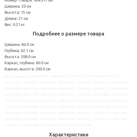
Ширина: 20 см
Высота: 15 см
Длина: 21 см
Вес: 0.21 кг
Подробнее о размере товара
Ширина: 60.0 см
Глубина: 62.1 см
Высота: 208.0 см
Каркас, глубина: 60.0 см
Каркас, высота: 200.0 см
Другие варианты: s09233180, s09446657, s29402172, s09327386, s39317277,
s39312166, s29446637, s79441492, s99258171, s79445664, s29447222, s79447446,
s29409885, s09445281, s89238206, s09447063, s79446423, s29445713, s09414326,
s59239212, s89233176, s49233178, s59445679, s19446355, s09446822, s09445587,
s29317273, s09445083, s29233179, s99441491, s19258170, s09237263, s69445872,
s29405161, s59409884, s19237267, s69446640, s59310604, s39446180, s39446910,
s29414325, s39445963, s19445676, s09317269, s29312157, s19445515, s19441490,
s39258169, s69237255, s19444709, s29405156, s49446132, s39446726, s19447289,
s19445577, s09446389, s69239198, s59414324, s49239199
Характеристики