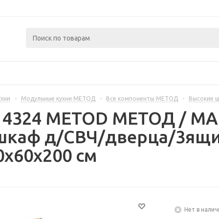
ухни
-
Модульные кухни МЕТОД
-
Все компоненты МЕТОД
-
Высокие 
414324 METOD МЕТОД / 
шкаф д/СВЧ/дверца/3ящи
0x60x200 см
Нет в налич