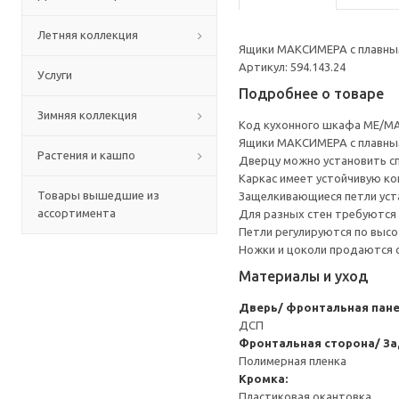
Летняя коллекция
Ящики МАКСИМЕРА с плавным
Артикул: 594.143.24
Услуги
Подробнее о товаре
Зимняя коллекция
Код кухонного шкафа ME/MA
Ящики МАКСИМЕРА с плавным
Растения и кашпо
Дверцу можно установить сп
Каркас имеет устойчивую ко
Товары вышедшие из
Защелкивающиеся петли уста
ассортимента
Для разных стен требуются 
Петли регулируются по высот
Ножки и цоколи продаются 
Материалы и уход
Дверь/ фронтальная пан
ДСП
Фронтальная сторона/ За
Полимерная пленка
Кромка:
Пластиковая окантовка