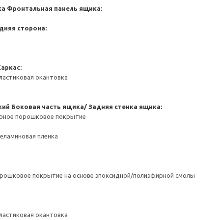
ка
Фронтальная панель ящика:
дняя сторона:
Каркас:
ластиковая окантовка
кий
Боковая часть ящика/ Задняя стенка ящика:
ерное порошковое покрытие
Меламиновая пленка
орошковое покрытие на основе эпоксидной/полиэфирной смолы
ластиковая окантовка