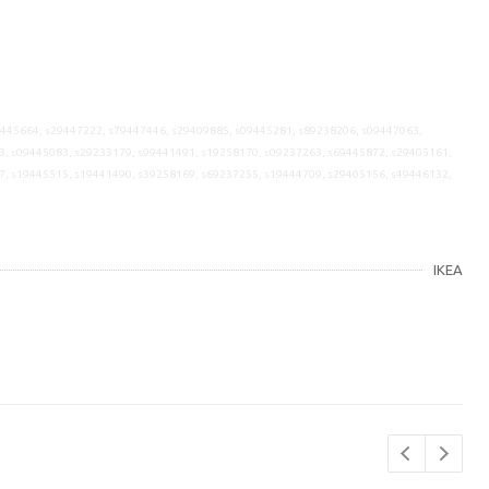
9445664, s29447222, s79447446, s29409885, s09445281, s89238206, s09447063,
3, s09445083, s29233179, s99441491, s19258170, s09237263, s69445872, s29405161,
7, s19445515, s19441490, s39258169, s69237255, s19444709, s29405156, s49446132,
IKEA