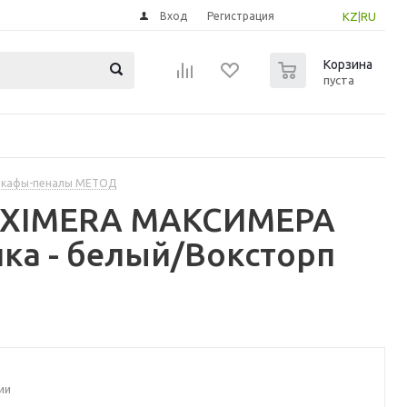
Вход
Регистрация
KZ
|
RU
0
Корзина
пуста
шкафы-пеналы МЕТОД
MAXIMERA МАКСИМЕРА
ка - белый/Воксторп
ии