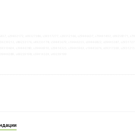
657, s29402172, s09327386, s39317277, s39312166, s29446637, s79441492, s99258171, s7
59239212, s89233176, s49233178, s59445679, s19446355, s09446822, s09445587, s2931727
59310604, s39446180, s39446910, s29414325, s39445963, s19445676, s09317269, s2931215
s09446389, s69239198, s59414324, s49239199
ндации