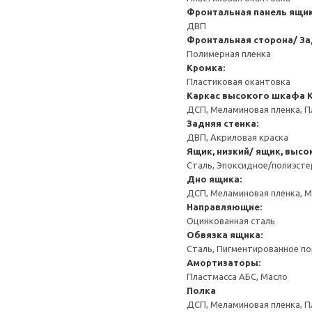
Фронтальная панель ящи
ДВП
Фронтальная сторона/ За
Полимерная пленка
Кромка:
Пластиковая окантовка
Каркас высокого шкафа
ДСП, Меламиновая пленка, П
Задняя стенка:
ДВП, Акриловая краска
Ящик, низкий/ ящик, высо
Сталь, Эпоксидное/полиэст
Дно ящика:
ДСП, Меламиновая пленка, 
Направляющие:
Оцинкованная сталь
Обвязка ящика:
Сталь, Пигментированное п
Амортизаторы:
Пластмасса АБС, Масло
Полка
ДСП, Меламиновая пленка, П