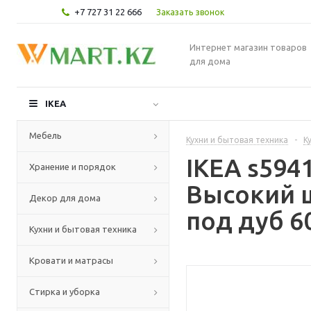
+7 727 31 22 666
Заказать звонок
Интернет магазин товаров
для дома
IKEA
Мебель
Кухни и бытовая техника
-
К
IKEA s59
Хранение и порядок
Высокий 
Декор для дома
под дуб 6
Кухни и бытовая техника
Кровати и матрасы
Стирка и уборка