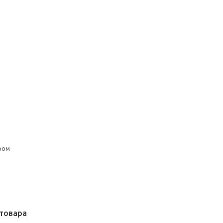
ром
товара