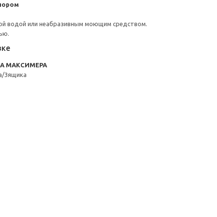
пором
ой водой или неабразивным моющим средством.
ью.
вке
RA МАКСИМЕРА
а/3ящика