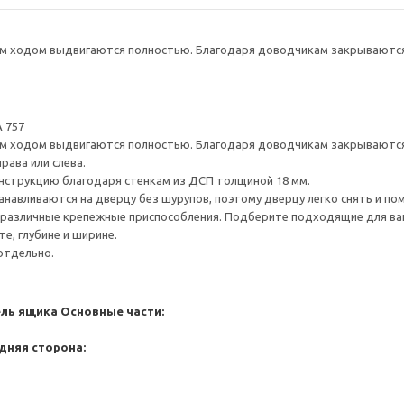
 ходом выдвигаются полностью. Благодаря доводчикам закрываются 
 757
 ходом выдвигаются полностью. Благодаря доводчикам закрываются 
рава или слева.
нструкцию благодаря стенкам из ДСП толщиной 18 мм.
навливаются на дверцу без шурупов, поэтому дверцу легко снять и по
различные крепежные приспособления. Подберите подходящие для ваших
е, глубине и ширине.
отдельно.
ель ящика
Основные части:
дняя сторона: