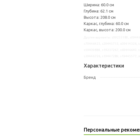
Ширина: 60.0 см
Глубина: 62.1 см
Высота: 208.0 см
Каркас, глубина: 60.0 см
Каркас, высота: 200.0 см
Другие варианты: s09233180, s09446
s79446423, s29445713, s09414326, s
s59409884, s19237267, s69446640, s
s39446726, s19447289, s19445577, 
Характеристики
Бренд
Персональные рекоме