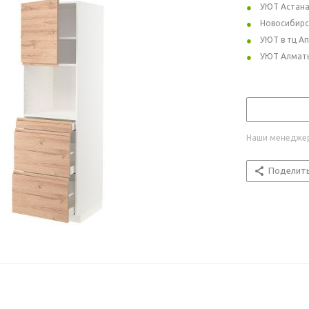
УЮТ Астан
Новосибирс
УЮТ в тц А
УЮТ Алмат
Наши менеджер
Поделит