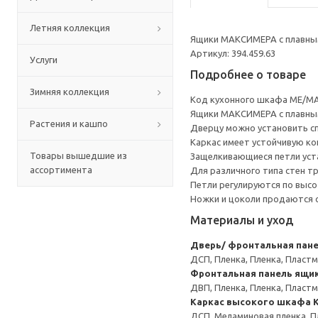
Летняя коллекция
Ящики МАКСИМЕРА с плавным
Артикул: 394.459.63
Услуги
Подробнее о товаре
Зимняя коллекция
Код кухонного шкафа ME/MA
Ящики МАКСИМЕРА с плавным
Растения и кашпо
Дверцу можно установить сп
Каркас имеет устойчивую ко
Товары вышедшие из
Защелкивающиеся петли уста
ассортимента
Для различного типа стен т
Петли регулируются по высот
Ножки и цоколи продаются 
Материалы и уход
Дверь/ фронтальная пан
ДСП, Пленка, Пленка, Пласт
Фронтальная панель ящи
ДВП, Пленка, Пленка, Пласт
Каркас высокого шкафа
ДСП, Меламиновая пленка, П