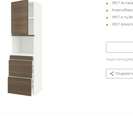
УЮТ Астан
Новосибирс
УЮТ в тц А
УЮТ Алмат
Наши менеджер
Поделит