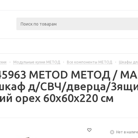
ухни
-
Модульные кухни МЕТОД
-
Все компоненты МЕТОД
-
Шкафы дл
445963 METOD МЕТОД / 
шкаф д/СВЧ/дверца/3ящи
ий орех 60x60x220 см
Нет в налич