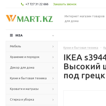
+7 727 31 22 666
Заказать звонок
Интернет магазин товаров
для дома
IKEA
Мебель
Кухни и бытовая техника
-
К
IKEA s39
Хранение и порядок
Высокий 
Декор для дома
под грецк
Кухни и бытовая техника
Кровати и матрасы
Стирка и уборка