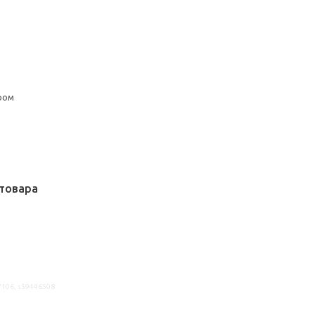
ром
товара
7106, s59446508