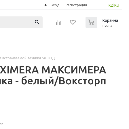
Вход
Регистрация
KZ
|
RU
0
Корзина
пуста
я встраиваемой техники МЕТОД
MAXIMERA МАКСИМЕРА
ка - белый/Воксторп
ии