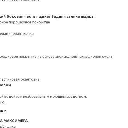
кий
Боковая часть ящика/ Задняя стенка ящика:
ерное порошковое покрытие
Меламиновая пленка
орошковое покрытие на основе эпоксидной/полиэфирной смолы
ластиковая окантовка
пором
ой водой или неабразивным моющим средством.
ью.
вке
RA МАКСИМЕРА
а/3ящика