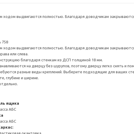
 ходом выдвигаются полностью. Благодаря доводчикам закрываются 
 758
 ходом выдвигаются полностью. Благодаря доводчикам закрываются 
рава или слева.
нструкцию благодаря стенкам из ДСП толщиной 18 мм.
навливаются на дверцу без шурупов, поэтому дверцу легко снять и по
ребуются разные виды креплений. Выберите подходящие для ваших стен 
е, глубине и ширине.
отдельно.
ель ящика
масса АБС
ка
масса АБС
Каркас:
ластиковая окантовка