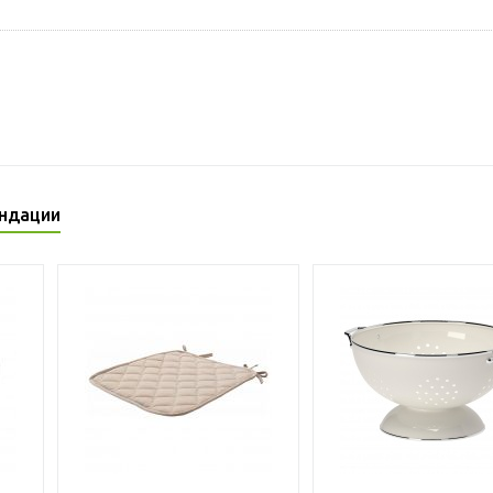
ндации