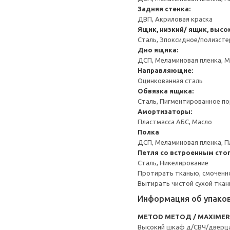
Задняя стенка:
ДВП, Акриловая краска
Ящик, низкий/ ящик, высо
Сталь, Эпоксидное/полиэст
Дно ящика:
ДСП, Меламиновая пленка, 
Направляющие:
Оцинкованная сталь
Обвязка ящика:
Сталь, Пигментированное п
Амортизаторы:
Пластмасса АБС, Масло
Полка
ДСП, Меламиновая пленка, П
Петля со встроенным сто
Сталь, Никелирование
Протирать тканью, смоченн
Вытирать чистой сухой ткан
Информация об упако
METOD МЕТОД / MAXIME
Высокий шкаф д/СВЧ/дверц