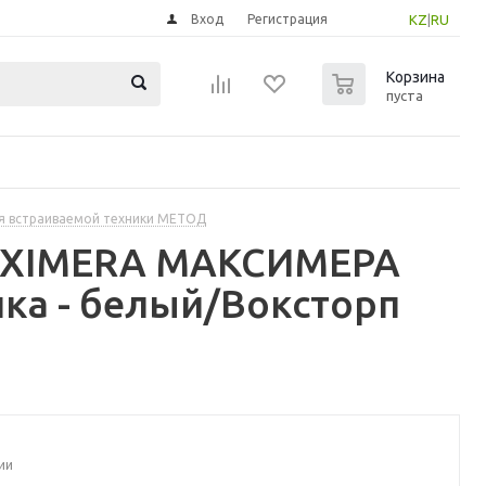
Вход
Регистрация
KZ
|
RU
0
Корзина
пуста
я встраиваемой техники МЕТОД
MAXIMERA МАКСИМЕРА
ка - белый/Воксторп
ии