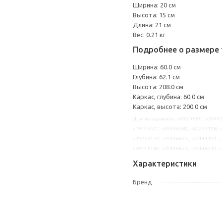
Ширина: 20 см
Высота: 15 см
Длина: 21 см
Вес: 0.21 кг
Подробнее о размере 
Ширина: 60.0 см
Глубина: 62.1 см
Высота: 208.0 см
Каркас, глубина: 60.0 см
Каркас, высота: 200.0 см
Другие варианты: s49310591, s59445
s19445577, s09446389, s69239198, s
s29233179, s29446637, s99441491, s
s39446180, s79446423, s39446910, 
Характеристики
Бренд