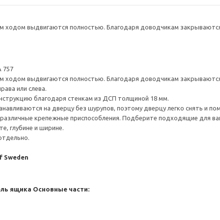
 ходом выдвигаются полностью. Благодаря доводчикам закрываются 
 757
 ходом выдвигаются полностью. Благодаря доводчикам закрываются 
рава или слева.
нструкцию благодаря стенкам из ДСП толщиной 18 мм.
навливаются на дверцу без шурупов, поэтому дверцу легко снять и по
различные крепежные приспособления. Подберите подходящие для ваших
е, глубине и ширине.
отдельно.
of Sweden
ель ящика
Основные части: