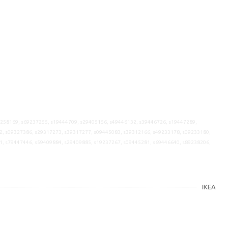
9258169, s69237255, s19444709, s29405156, s49446132, s39446726, s19447289,
2, s09327386, s29317273, s39317277, s09445083, s39312166, s49233178, s09233180,
1, s79447446, s59409884, s29409885, s19237267, s09445281, s69446640, s89238206,
IKEA