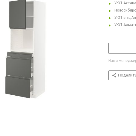
УЮТ Астан
Новосибирс
УЮТ в тц А
УЮТ Алмат
Наши менеджер
Поделит