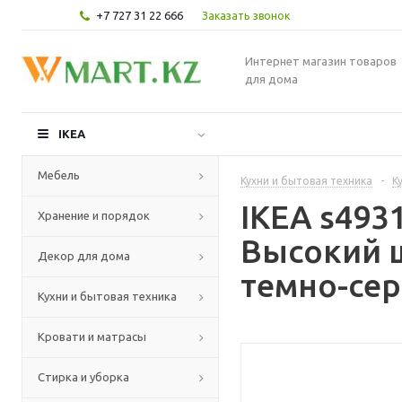
+7 727 31 22 666
Заказать звонок
Интернет магазин товаров
для дома
IKEA
Мебель
Кухни и бытовая техника
-
К
IKEA s49
Хранение и порядок
Высокий 
Декор для дома
темно-сер
Кухни и бытовая техника
Кровати и матрасы
Стирка и уборка