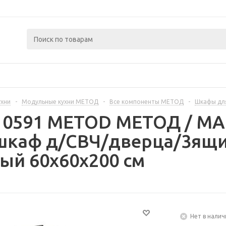
ухни
-
Модульные кухни МЕТОД
-
Все компоненты МЕТОД
-
Шкафы дл
310591 METOD МЕТОД / 
шкаф д/СВЧ/дверца/3ящи
ый 60x60x200 см
Нет в налич