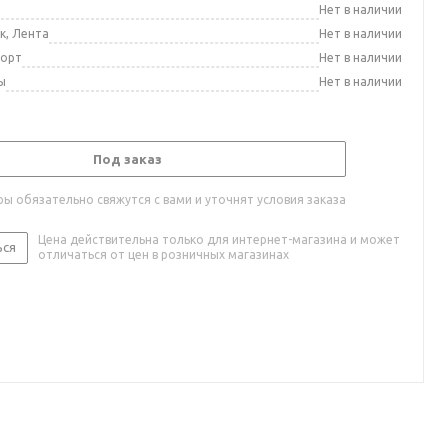
а
Нет в наличии
к, Лента
Нет в наличии
порт
Нет в наличии
ы
Нет в наличии
Под заказ
ы обязательно свяжутся с вами и уточнят условия заказа
Цена действительна только для интернет-магазина и может
ься
отличаться от цен в розничных магазинах