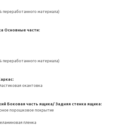
 % переработанного материала)
ка
Основные части:
 % переработанного материала)
Каркас:
ластиковая окантовка
кий
Боковая часть ящика/ Задняя стенка ящика:
ерное порошковое покрытие
Меламиновая пленка