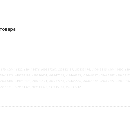
товара
679, s09446822, s19445676, s09317269, s29312157, s89233176, s19445515, s19441490, s3
59414324, s49239199, s59310604, s09447063, s19446355, s09446657, s09445587, s2940217
79441492, s19258170, s99258171, s09237263, s79445664, s69445872, s29447222, s2940516
s29445713, s29414325, s09414326, s39445963, s59239212