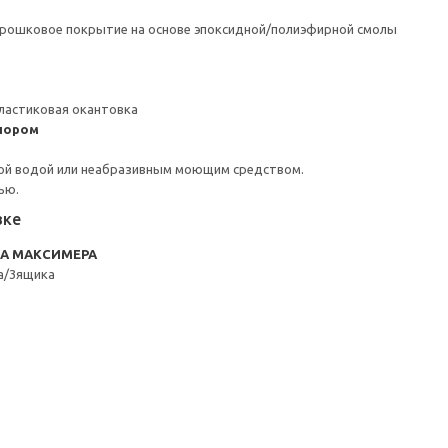
орошковое покрытие на основе эпоксидной/полиэфирной смолы
ластиковая окантовка
пором
ой водой или неабразивным моющим средством.
ью.
вке
RA МАКСИМЕРА
а/3ящика