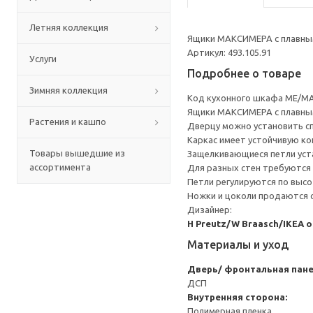
Летняя коллекция
Ящики МАКСИМЕРА с плавным
Артикул: 493.105.91
Услуги
Подробнее о товаре
Зимняя коллекция
Код кухонного шкафа ME/MA
Ящики МАКСИМЕРА с плавным
Растения и кашпо
Дверцу можно установить сп
Каркас имеет устойчивую ко
Товары вышедшие из
Защелкивающиеся петли уста
ассортимента
Для разных стен требуются 
Петли регулируются по высот
Ножки и цоколи продаются 
Дизайнер:
H Preutz/W Braasch/IKEA 
Материалы и уход
Дверь/ фронтальная пан
ДСП
Внутренняя сторона:
Полимерная пленка