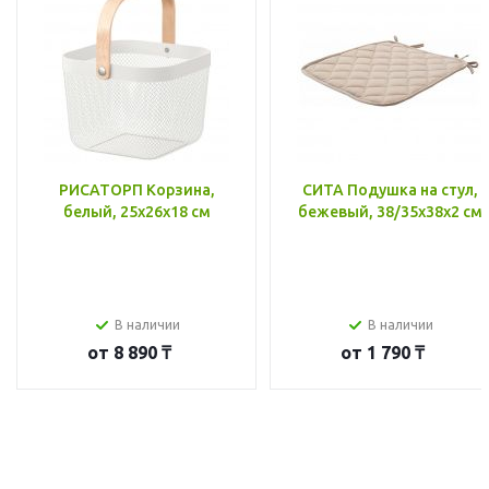
РИСАТОРП Корзина,
СИТА Подушка на стул,
белый, 25x26x18 см
бежевый, 38/35x38x2 см
В наличии
В наличии
от
8 890 ₸
от
1 790 ₸