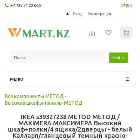
+7 727 31 22 666
KZ
|
RU
Вход
Регистрация
0
Найти
МЕНЮ
Все компоненты МЕТОД
-
Высокие шкафы-пеналы МЕТОД
IKEA s39327238 METOD МЕТОД /
MAXIMERA МАКСИМЕРА Высокий
шкаф+полки/4 ящика/2дверцы - белый
Калларп/глянцевый темный красно-