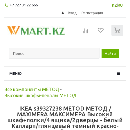
+7 727 31 22 666
KZ
|
RU
Вход
Регистрация
0
Найти
МЕНЮ
Все компоненты МЕТОД
-
Высокие шкафы-пеналы МЕТОД
IKEA s39327238 METOD МЕТОД /
MAXIMERA МАКСИМЕРА Высокий
шкаф+полки/4 ящика/2дверцы - белый
Калларп/глянцевый темный красно-