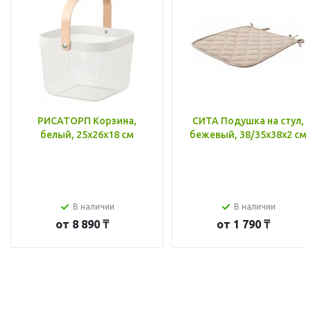
РИСАТОРП Корзина,
СИТА Подушка на стул,
белый, 25x26x18 см
бежевый, 38/35x38x2 см
В наличии
В наличии
от
8 890 ₸
от
1 790 ₸