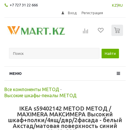
+7 727 31 22 666
KZ
|
RU
Вход
Регистрация
0
Найти
МЕНЮ
Все компоненты МЕТОД
-
Высокие шкафы-пеналы МЕТОД
IKEA s59402142 METOD МЕТОД /
MAXIMERA МАКСИМЕРА Высокий
шкаф+полки/4ящ/двр/2фасада - белый
Акстад/матовая поверхность синий