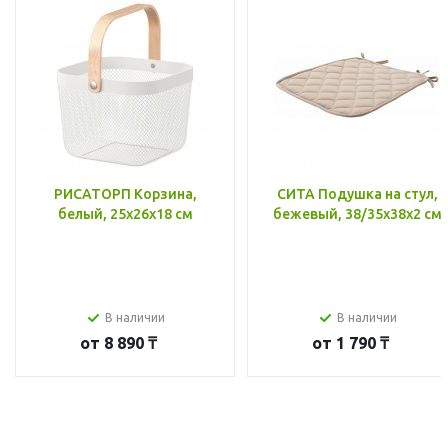
РИСАТОРП Корзина,
СИТА Подушка на стул,
белый, 25x26x18 см
бежевый, 38/35x38x2 см
В наличии
В наличии
от
8 890 ₸
от
1 790 ₸