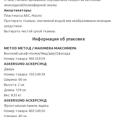
эпоксидной/полиэфирной смолы
Амортизаторы:
Пластмасса АБС, Масло
Протирать тканью, смоченной водой или неабразивным моющим
средством.
Вытирать чистой сухой тканью.
Информация об упаковке
METOD МЕТОД / MAXIMERA МАКСИМЕРА
Высокий шкаф+полки/4ящ/двр/2фасада
Номер товара: 993.559.59
ASKERSUND АСКЕРСУНД
Дверь
Номер товара: 103.549.39
Ширина: 60 см
Высота: 2 см
Длина: 129 см
Вес: 8.55 кг
ASKERSUND АСКЕРСУНД
Фронтальная панель ящика
Номер товара: 803.549.50
Ширина: 40 см