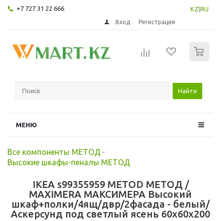
+7 727 31 22 666
KZ
|
RU
Вход
Регистрация
0
Найти
МЕНЮ
Все компоненты МЕТОД
-
Высокие шкафы-пеналы МЕТОД
IKEA s99355959 METOD МЕТОД /
MAXIMERA МАКСИМЕРА Высокий
шкаф+полки/4ящ/двр/2фасада - белый/
Аскерсунд под светлый ясень 60x60x200