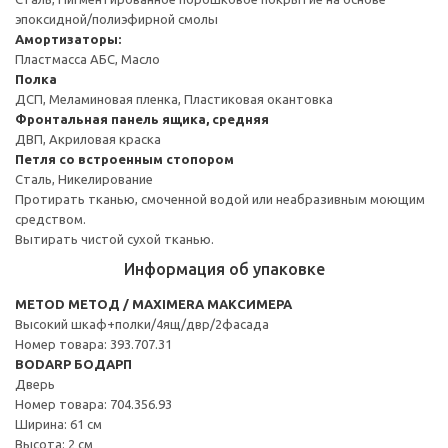
эпоксидной/полиэфирной смолы
Амортизаторы:
Пластмасса АБС, Масло
Полка
ДСП, Меламиновая пленка, Пластиковая окантовка
Фронтальная панель ящика, средняя
ДВП, Акриловая краска
Петля со встроенным стопором
Сталь, Никелирование
Протирать тканью, смоченной водой или неабразивным моющим
средством.
Вытирать чистой сухой тканью.
Информация об упаковке
METOD МЕТОД / MAXIMERA МАКСИМЕРА
Высокий шкаф+полки/4ящ/двр/2фасада
Номер товара: 393.707.31
BODARP БОДАРП
Дверь
Номер товара: 704.356.93
Ширина: 61 см
Высота: 2 см