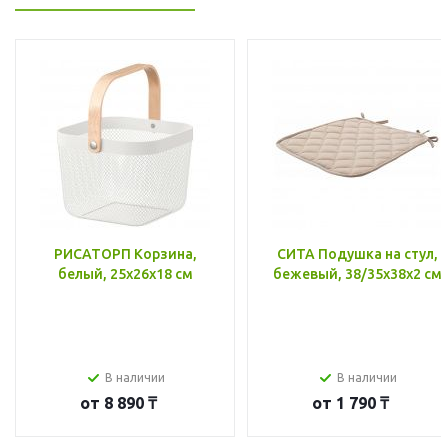
РИСАТОРП Корзина,
СИТА Подушка на стул,
белый, 25x26x18 см
бежевый, 38/35x38x2 см
В наличии
В наличии
от
8 890 ₸
от
1 790 ₸