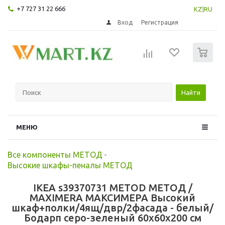
+7 727 31 22 666
KZ
|
RU
Вход
Регистрация
0
Найти
МЕНЮ
Все компоненты МЕТОД
-
Высокие шкафы-пеналы МЕТОД
IKEA s39370731 METOD МЕТОД /
MAXIMERA МАКСИМЕРА Высокий
шкаф+полки/4ящ/двр/2фасада - белый/
Бодарп серо-зеленый 60x60x200 см