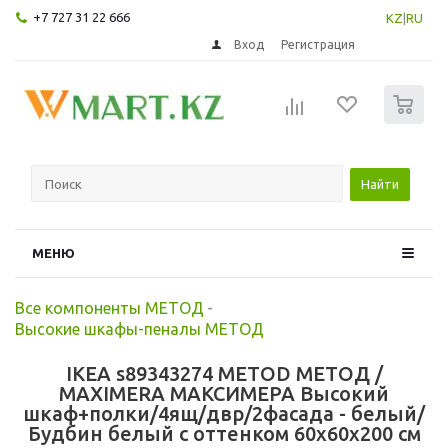
+7 727 31 22 666
KZ
|
RU
Вход
Регистрация
0
Найти
МЕНЮ
Все компоненты МЕТОД
-
Высокие шкафы-пеналы МЕТОД
IKEA s89343274 METOD МЕТОД /
MAXIMERA МАКСИМЕРА Высокий
шкаф+полки/4ящ/двр/2фасада - белый/
Будбин белый с оттенком 60x60x200 см