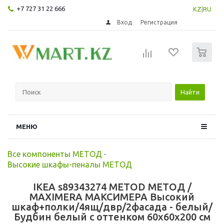
+7 727 31 22 666
KZ
|
RU
Вход
Регистрация
0
Найти
МЕНЮ
Все компоненты МЕТОД
-
Высокие шкафы-пеналы МЕТОД
IKEA s89343274 METOD МЕТОД /
MAXIMERA МАКСИМЕРА Высокий
шкаф+полки/4ящ/двр/2фасада - белый/
Будбин белый с оттенком 60x60x200 см