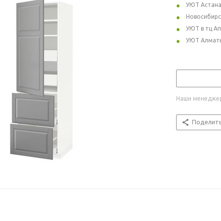
УЮТ Астан
Новосибирс
УЮТ в тц А
УЮТ Алмат
Наши менеджер
Поделит