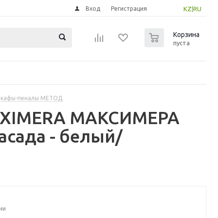
Вход
Регистрация
KZ
|
RU
0
Корзина
пуста
шкафы-пеналы МЕТОД
MAXIMERA МАКСИМЕРА
сада - белый/
ии