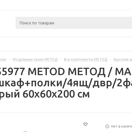
ухни
-
Модульные кухни МЕТОД
-
Все компоненты МЕТОД
-
Высокие 
355977 METOD МЕТОД / 
шкаф+полки/4ящ/двр/2фа
рый 60x60x200 см
Нет в налич