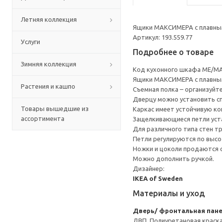
Летняя коллекция
Ящики МАКСИМЕРА с плавным
Артикул: 193.559.77
Услуги
Подробнее о товаре
Зимняя коллекция
Код кухонного шкафа ME/MA
Ящики МАКСИМЕРА с плавным
Растения и кашпо
Съемная полка – организуйт
Дверцу можно установить сп
Товары вышедшие из
Каркас имеет устойчивую ко
ассортимента
Защелкивающиеся петли уста
Для различного типа стен т
Петли регулируются по высот
Ножки и цоколи продаются 
Можно дополнить ручкой.
Дизайнер:
IKEA of Sweden
Материалы и уход
Дверь/ фронтальная пан
ДВП, Полиуретановая краска