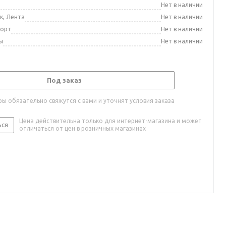
а
Нет в наличии
к, Лента
Нет в наличии
порт
Нет в наличии
ы
Нет в наличии
Под заказ
ы обязательно свяжутся с вами и уточнят условия заказа
Цена действительна только для интернет-магазина и может
ься
отличаться от цен в розничных магазинах