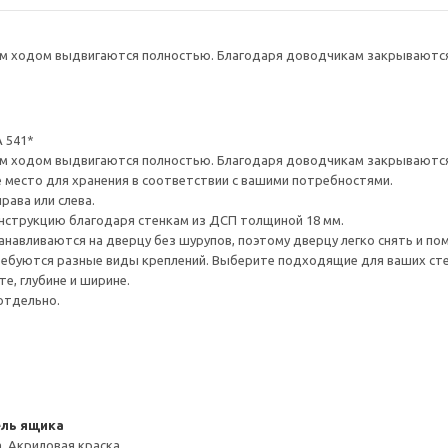
 ходом выдвигаются полностью. Благодаря доводчикам закрываются 
 541*
 ходом выдвигаются полностью. Благодаря доводчикам закрываются 
е место для хранения в соответствии с вашими потребностями.
рава или слева.
нструкцию благодаря стенкам из ДСП толщиной 18 мм.
навливаются на дверцу без шурупов, поэтому дверцу легко снять и по
ребуются разные виды креплений. Выберите подходящие для ваших стен 
е, глубине и ширине.
отдельно.
ель ящика
, Акриловая краска