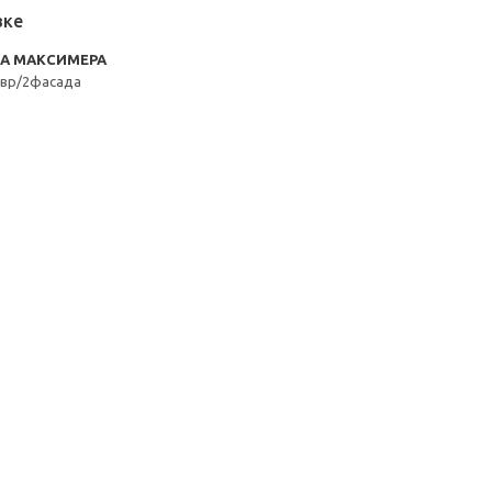
вке
RA МАКСИМЕРА
вр/2фасада