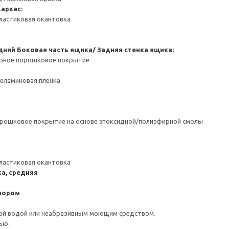
Каркас:
ластиковая окантовка
дний
Боковая часть ящика/ Задняя стенка ящика:
ерное порошковое покрытие
Меламиновая пленка
орошковое покрытие на основе эпоксидной/полиэфирной смолы
ластиковая окантовка
а, средняя
пором
ой водой или неабразивным моющим средством.
ью.