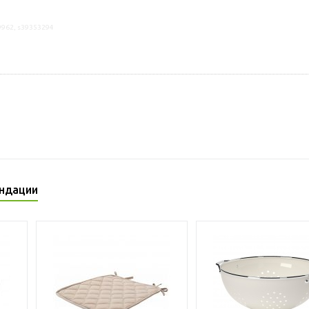
9962, s39353294
ндации