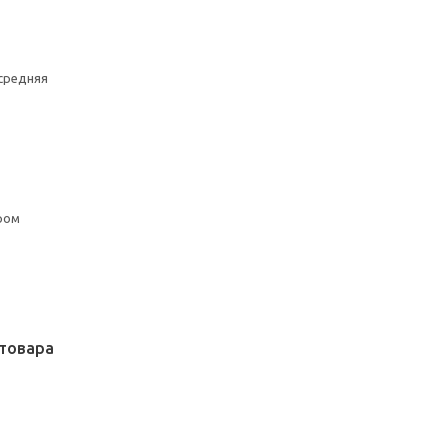
средняя
ром
товара