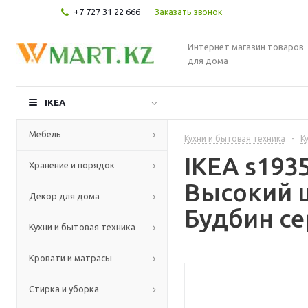
+7 727 31 22 666
Заказать звонок
Интернет магазин товаров
для дома
IKEA
Мебель
Кухни и бытовая техника
-
К
IKEA s19
Хранение и порядок
Высокий 
Декор для дома
Будбин се
Кухни и бытовая техника
Кровати и матрасы
Стирка и уборка