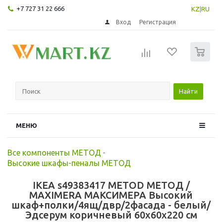
+7 727 31 22 666
KZ
|
RU
Вход
Регистрация
0
Найти
МЕНЮ
Все компоненты МЕТОД
-
Высокие шкафы-пеналы МЕТОД
IKEA s49383417 METOD МЕТОД /
MAXIMERA МАКСИМЕРА Высокий
шкаф+полки/4ящ/двр/2фасада - белый/
Эдсерум коричневый 60x60x220 см