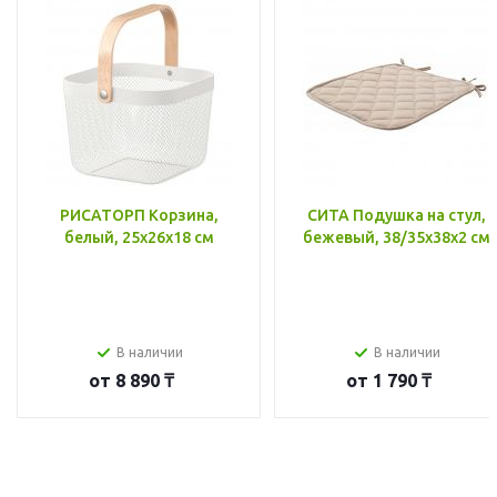
РИСАТОРП Корзина,
СИТА Подушка на стул,
белый, 25x26x18 см
бежевый, 38/35x38x2 см
В наличии
В наличии
от
8 890 ₸
от
1 790 ₸