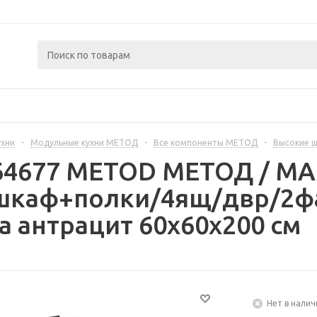
ухни
-
Модульные кухни МЕТОД
-
Все компоненты МЕТОД
-
Высокие 
364677 METOD МЕТОД / 
шкаф+полки/4ящ/двр/2фа
а антрацит 60x60x200 см
Нет в налич