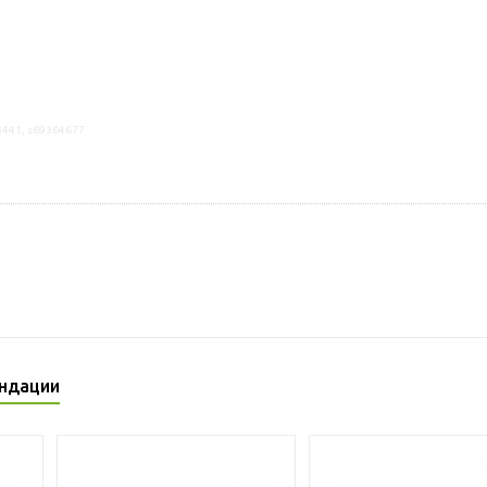
3441, s69364677
ндации