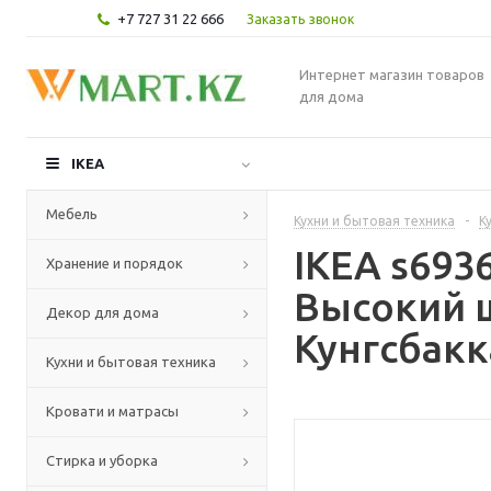
+7 727 31 22 666
Заказать звонок
Интернет магазин товаров
для дома
IKEA
Мебель
Кухни и бытовая техника
-
К
IKEA s69
Хранение и порядок
Высокий 
Декор для дома
Кунгсбакк
Кухни и бытовая техника
Кровати и матрасы
Стирка и уборка