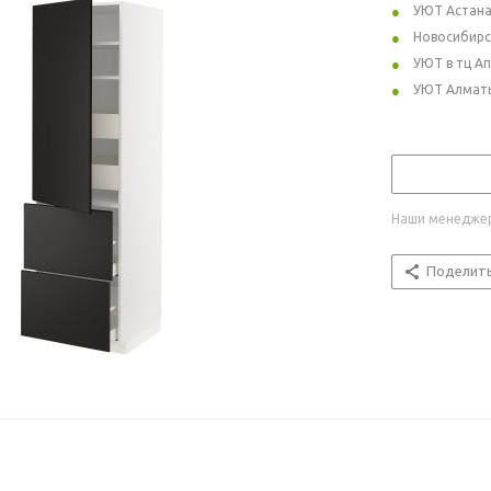
УЮТ Астан
Новосибирс
УЮТ в тц А
УЮТ Алмат
Наши менеджер
Поделит