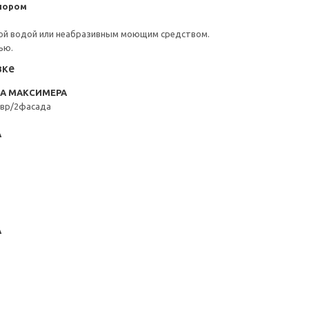
пором
ой водой или неабразивным моющим средством.
ью.
вке
RA МАКСИМЕРА
вр/2фасада
А
А