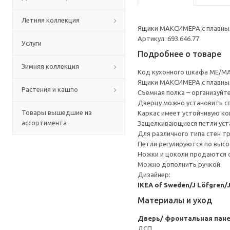
Летняя коллекция
Ящики МАКСИМЕРА с плавным
Артикул: 693.646.77
Услуги
Подробнее о товаре
Зимняя коллекция
Код кухонного шкафа ME/MA
Ящики МАКСИМЕРА с плавным
Растения и кашпо
Съемная полка – организуйт
Дверцу можно установить сп
Товары вышедшие из
Каркас имеет устойчивую ко
ассортимента
Защелкивающиеся петли уста
Для различного типа стен т
Петли регулируются по высот
Ножки и цоколи продаются 
Можно дополнить ручкой.
Дизайнер:
IKEA of Sweden/J Löfgren/
Материалы и уход
Дверь/ фронтальная пан
ДСП