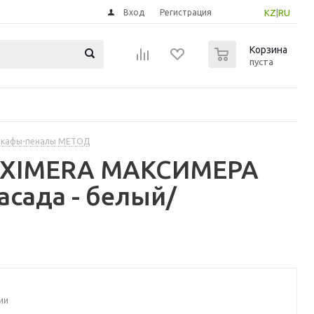
Вход
Регистрация
KZ
|
RU
0
Корзина
пуста
шкафы-пеналы МЕТОД
MAXIMERA МАКСИМЕРА
сада - белый/
ии