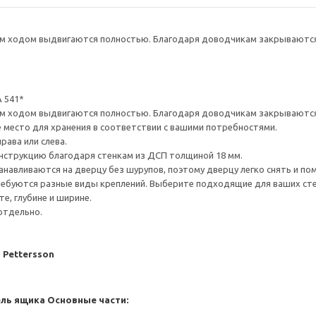
 ходом выдвигаются полностью. Благодаря доводчикам закрываются 
 541*
 ходом выдвигаются полностью. Благодаря доводчикам закрываются 
е место для хранения в соответствии с вашими потребностями.
рава или слева.
нструкцию благодаря стенкам из ДСП толщиной 18 мм.
навливаются на дверцу без шурупов, поэтому дверцу легко снять и по
ребуются разные виды креплений. Выберите подходящие для ваших стен 
е, глубине и ширине.
отдельно.
J Pettersson
ель ящика
Основные части: