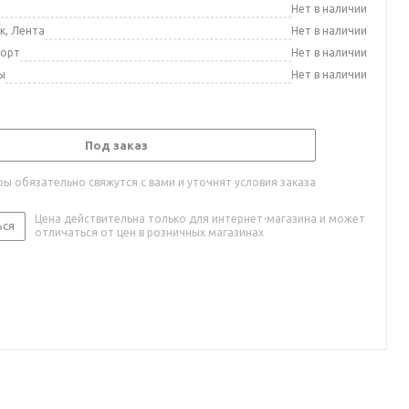
а
Нет в наличии
к, Лента
Нет в наличии
порт
Нет в наличии
ы
Нет в наличии
Под заказ
ы обязательно свяжутся с вами и уточнят условия заказа
Цена действительна только для интернет-магазина и может
ься
отличаться от цен в розничных магазинах