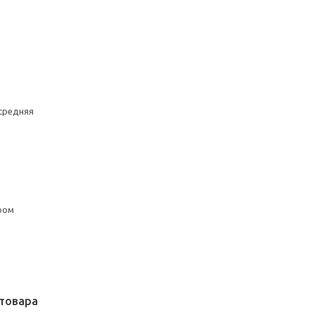
средняя
ром
товара