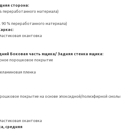
дняя сторона:
 % переработанного материала)
. 90 % переработанного материала)
Каркас:
ластиковая окантовка
дний
Боковая часть ящика/ Задняя стенка ящика:
ерное порошковое покрытие
Меламиновая пленка
орошковое покрытие на основе эпоксидной/полиэфирной смолы
ластиковая окантовка
а, средняя