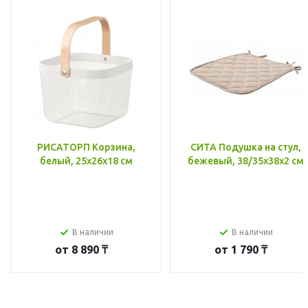
РИСАТОРП Корзина,
СИТА Подушка на стул,
белый, 25x26x18 см
бежевый, 38/35x38x2 см
В наличии
В наличии
от
8 890 ₸
от
1 790 ₸