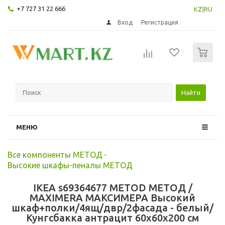
+7 727 31 22 666
KZ
|
RU
Вход
Регистрация
0
Найти
МЕНЮ
Все компоненты МЕТОД
-
Высокие шкафы-пеналы МЕТОД
IKEA s69364677 METOD МЕТОД /
MAXIMERA МАКСИМЕРА Высокий
шкаф+полки/4ящ/двр/2фасада - белый/
Кунгсбакка антрацит 60x60x200 см