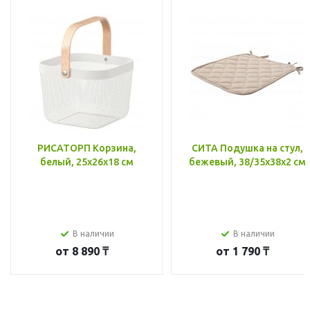
РИСАТОРП Корзина,
СИТА Подушка на стул,
белый, 25x26x18 см
бежевый, 38/35x38x2 см
В наличии
В наличии
от
8 890 ₸
от
1 790 ₸