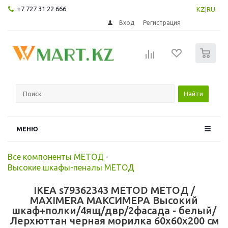
+7 727 31 22 666
KZ
|
RU
Вход
Регистрация
0
Найти
МЕНЮ
Все компоненты МЕТОД
-
Высокие шкафы-пеналы МЕТОД
IKEA s79362343 METOD МЕТОД /
MAXIMERA МАКСИМЕРА Высокий
шкаф+полки/4ящ/двр/2фасада - белый/
Лерхюттан черная морилка 60x60x200 см