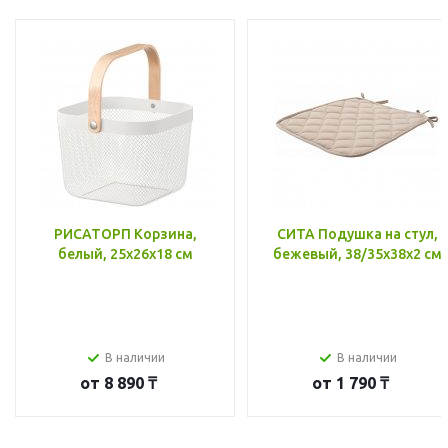
РИСАТОРП Корзина,
СИТА Подушка на стул,
белый, 25x26x18 см
бежевый, 38/35x38x2 см
В наличии
В наличии
от
8 890 ₸
от
1 790 ₸