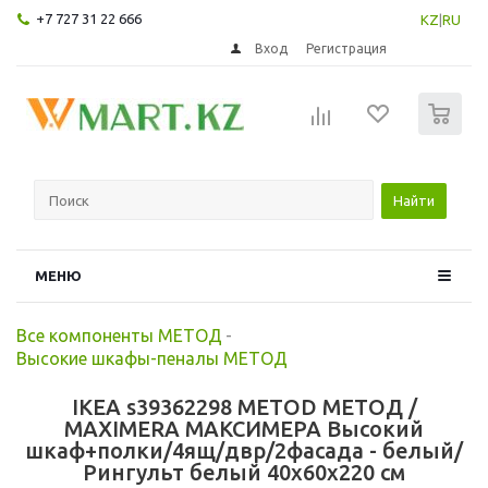
+7 727 31 22 666
KZ
|
RU
Вход
Регистрация
0
Найти
МЕНЮ
Все компоненты МЕТОД
-
Высокие шкафы-пеналы МЕТОД
IKEA s39362298 METOD МЕТОД /
MAXIMERA МАКСИМЕРА Высокий
шкаф+полки/4ящ/двр/2фасада - белый/
Рингульт белый 40x60x220 см