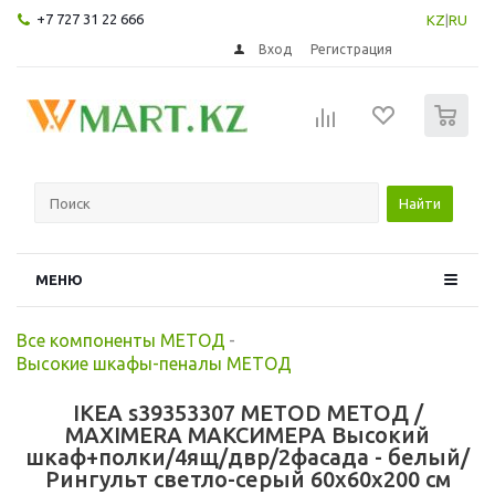
+7 727 31 22 666
KZ
|
RU
Вход
Регистрация
0
Найти
МЕНЮ
Все компоненты МЕТОД
-
Высокие шкафы-пеналы МЕТОД
IKEA s39353307 METOD МЕТОД /
MAXIMERA МАКСИМЕРА Высокий
шкаф+полки/4ящ/двр/2фасада - белый/
Рингульт светло-серый 60x60x200 см