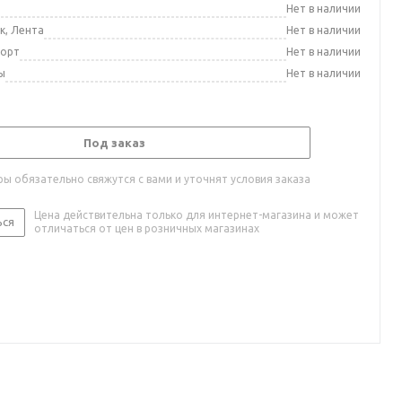
а
Нет в наличии
к, Лента
Нет в наличии
порт
Нет в наличии
ы
Нет в наличии
Под заказ
ы обязательно свяжутся с вами и уточнят условия заказа
Цена действительна только для интернет-магазина и может
ься
отличаться от цен в розничных магазинах