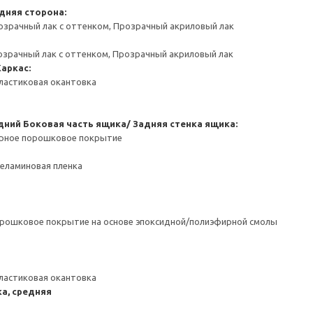
дняя сторона:
озрачный лак с оттенком, Прозрачный акриловый лак
озрачный лак с оттенком, Прозрачный акриловый лак
Каркас:
ластиковая окантовка
дний
Боковая часть ящика/ Задняя стенка ящика:
ерное порошковое покрытие
Меламиновая пленка
орошковое покрытие на основе эпоксидной/полиэфирной смолы
ластиковая окантовка
а, средняя