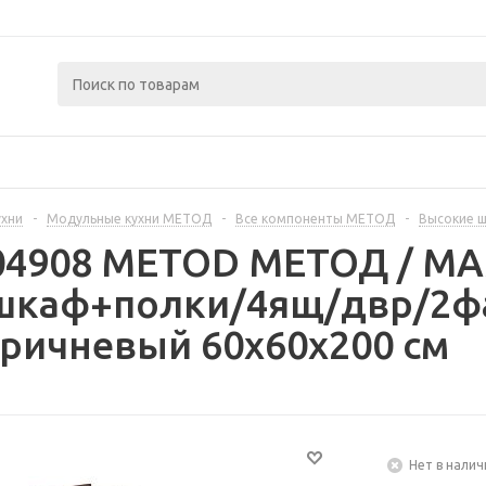
ухни
-
Модульные кухни МЕТОД
-
Все компоненты МЕТОД
-
Высокие 
404908 METOD МЕТОД / 
шкаф+полки/4ящ/двр/2фа
ричневый 60x60x200 см
Нет в налич