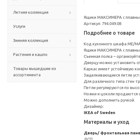
Летняя коллекция
Ящики МАКСИМЕРА с плавным
Артикул: 794.049.08
Услуги
Подробнее о товаре
Зимняя коллекция
Код кухонного шкафа ME/MA
Ящики МАКСИМЕРА с плавным
Растения и кашпо
Съемная полка – организуйт
Дверцу можно установить сп
Товары вышедшие из
Каркас имеет устойчивую ко
ассортимента
Защелкивающиеся петли уста
Для различного типа стен т
Петли регулируются по высот
Ножки и цоколи продаются 
Можно дополнить ручкой.
Дизайнер:
IKEA of Sweden
Материалы и уход
Дверь/ фронтальная пан
ДСП