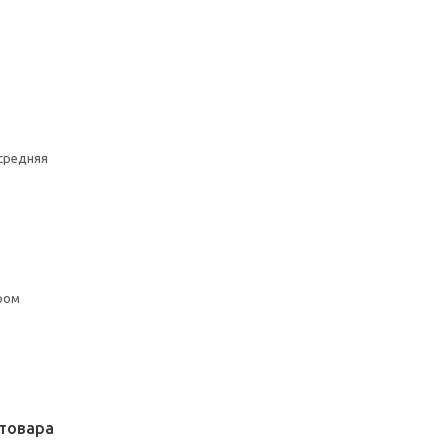
средняя
ром
товара