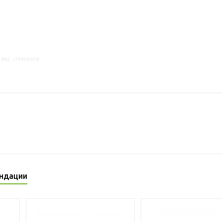
4882, s79404908
ндации