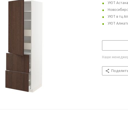
УЮТ Астан
Новосибирс
УЮТ в тц А
УЮТ Алмат
Наши менеджер
Поделит