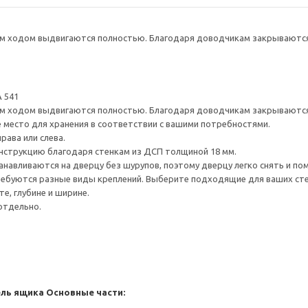
 ходом выдвигаются полностью. Благодаря доводчикам закрываются 
 541
 ходом выдвигаются полностью. Благодаря доводчикам закрываются 
е место для хранения в соответствии с вашими потребностями.
рава или слева.
нструкцию благодаря стенкам из ДСП толщиной 18 мм.
навливаются на дверцу без шурупов, поэтому дверцу легко снять и по
ребуются разные виды креплений. Выберите подходящие для ваших стен 
е, глубине и ширине.
отдельно.
ель ящика
Основные части: