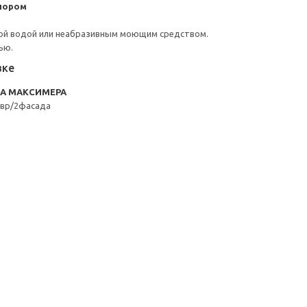
пором
ой водой или неабразивным моющим средством.
ью.
вке
RA МАКСИМЕРА
вр/2фасада