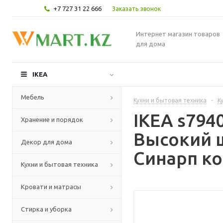
+7 727 31 22 666
Заказать звонок
Интернет магазин товаров
для дома
IKEA
Мебель
Кухни и бытовая техника
-
К
IKEA s79
Хранение и порядок
Высокий 
Декор для дома
Синарп ко
Кухни и бытовая техника
Кровати и матрасы
Стирка и уборка