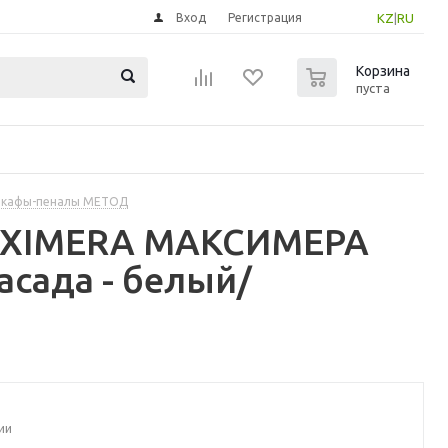
Вход
Регистрация
KZ
|
RU
0
Корзина
пуста
шкафы-пеналы МЕТОД
MAXIMERA МАКСИМЕРА
сада - белый/
ии