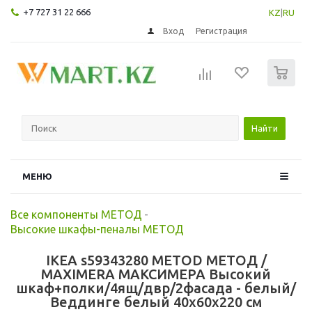
+7 727 31 22 666
KZ
|
RU
Вход
Регистрация
0
Найти
МЕНЮ
Все компоненты МЕТОД
-
Высокие шкафы-пеналы МЕТОД
IKEA s59343280 METOD МЕТОД /
MAXIMERA МАКСИМЕРА Высокий
шкаф+полки/4ящ/двр/2фасада - белый/
Веддинге белый 40x60x220 см